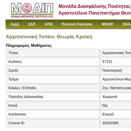
Μονάδα Διασφάλισης Ποιότητας
Αριστοτέλειο Πανεπιστήμιο Θε
Αρχή
ΣΔΠ
ΑΠΘ
Πολιτική Ποιότητας
ΜΟΔΙΠ
ΕΘΑ
Αρχιτεκτονική Τοπίου. Θεωρία. Κριτική
Πληροφορίες Μαθήματος
Τίτλος
Αρχιτεκτονική Τοπ
Κωδικός
ΣΤ101
Σχολή
Πολυτεχνική
Τμήμα
Αρχιτεκτόνων Μη
Κύκλος / Επίπεδο
2ος / Μεταπτυχια
Περίοδος Διδασκαλίας
Χειμερινή
Κοινό
Όχι
Κατάσταση
Ενεργό
Course ID
20002685