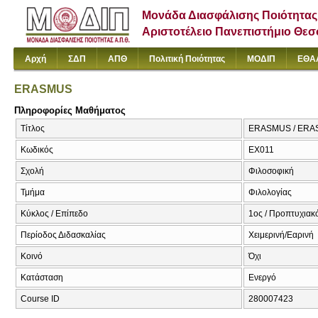
Μονάδα Διασφάλισης Ποιότητας
Αριστοτέλειο Πανεπιστήμιο Θε
Αρχή
ΣΔΠ
ΑΠΘ
Πολιτική Ποιότητας
ΜΟΔΙΠ
ΕΘΑ
ERASMUS
Πληροφορίες Μαθήματος
Τίτλος
ERASMUS / ER
Κωδικός
EX011
Σχολή
Φιλοσοφική
Τμήμα
Φιλολογίας
Κύκλος / Επίπεδο
1ος / Προπτυχιακ
Περίοδος Διδασκαλίας
Χειμερινή/Εαρινή
Κοινό
Όχι
Κατάσταση
Ενεργό
Course ID
280007423