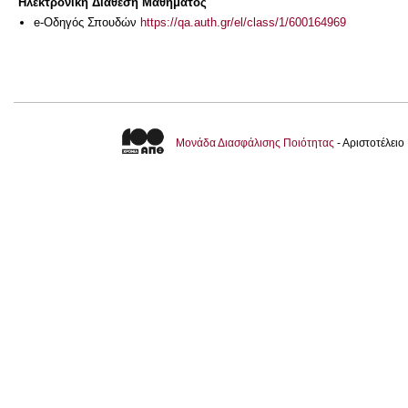
Ηλεκτρονική Διάθεση Μαθήματος
e-Οδηγός Σπουδών
https://qa.auth.gr/el/class/1/600164969
Μονάδα Διασφάλισης Ποιότητας
- Αριστοτέλει