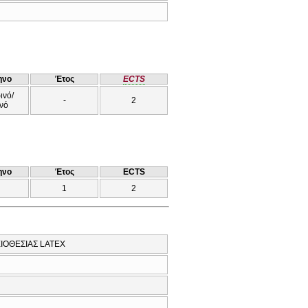
ηνο
Έτος
ECTS
ινό/
-
2
νό
ηνο
Έτος
ECTS
1
2
ΙΟΘΕΣΙΑΣ LATEX