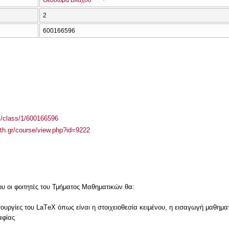
Θεοδώρα Βλάχου
2
600166596
el/class/1/600166596
auth.gr/course/view.php?id=9222
υ οι φοιτητές του Τμήματος Μαθηματικών θα:
ειτουργίες του LaΤeΧ όπως είναι η στοιχειοθεσία κειμένου, η εισαγωγή μαθη
αφίας