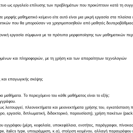
ίκτυο ως εργαλείο επίλυσης των προβλημάτων που προκύπτουν κατά τη συγγ
μορφής μαθηματικό κείμενο είτε αυτό είναι μια μικρή εργασία στα πλαίσια 
ηματικών που θα μπορούσαν να χρησιμοποιηθούν από μαθητές δευτεροβάθμια
ημονική εργασία σύμφωνα με τα πρότυπα μορφοποίησης των μαθηματικών περ
μένων και πληροφοριών, με τη χρήση και των απαραίτητων τεχνολογιών
ς και επαγωγικής σκέψης
ρα μαθήματα. Το περιεχόμενο του κάθε μαθήματος είναι το εξής:
εγγράφου.
, πως λειτουργεί, πλεονεκτήματα και μειονεκτήματα χρήσης του, εγκατάσταση
ρο, εργασία, διπλωματική, διδακτορικό, παρουσίαση), χρήση πακέτων (pack
ου εγγράφου (μέρη, κεφαλαία, υποκεφάλαια, ενοτήτες, παράγραφοι, πίνακας
pe, italics type, υπογράμμιση, κ.α), στοίχιση κειμένου, αλλαγή παραγράφου 