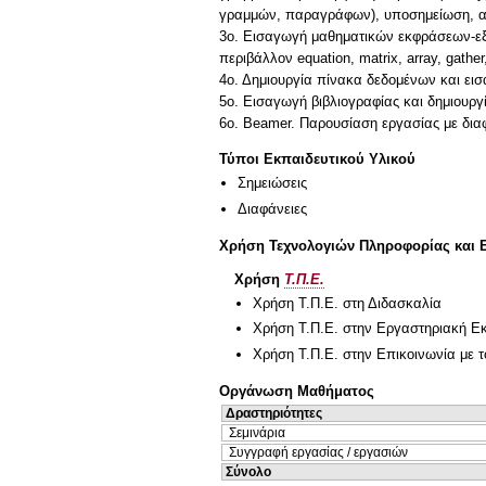
γραμμών, παραγράφων), υποσημείωση, αναφ
3ο. Εισαγωγή μαθηματικών εκφράσεων-εξι
περιβάλλον equation, matrix, array, gather
4ο. Δημιουργία πίνακα δεδομένων και εισ
5o. Εισαγωγή βιβλιογραφίας και δημιουργί
Τύποι Εκπαιδευτικού Υλικού
Σημειώσεις
Διαφάνειες
Χρήση Τεχνολογιών Πληροφορίας και 
Χρήση
Τ.Π.Ε.
Χρήση Τ.Π.Ε. στη Διδασκαλία
Χρήση Τ.Π.Ε. στην Εργαστηριακή Ε
Χρήση Τ.Π.Ε. στην Επικοινωνία με τ
Οργάνωση Μαθήματος
Δραστηριότητες
Σεμινάρια
Συγγραφή εργασίας / εργασιών
Σύνολο