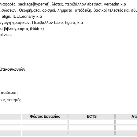
ορές, package{hyperref}, λίστες, περιβάλλον abstract, verbatim κ.α
σώσεων. Θεωρήματα, ορισμοί, λήμματα, απόδειξη, βασικοί τελεστές και σ
, align, IEEEeqnarry κ.α
αγωγή γραφικών. Περιβάλλον table, figure, k.a
α βιβλιογραφίας (Bibtex)
Επικοινωνιών
κπαίδευση
ους φοιτητές
Φόρτος Εργασίας
ECTS
Ατ