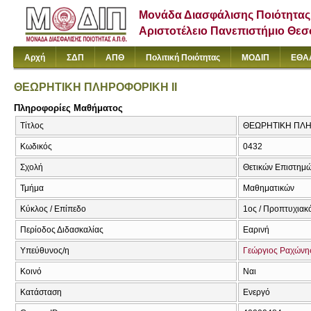
Μονάδα Διασφάλισης Ποιότητας
Αριστοτέλειο Πανεπιστήμιο Θε
Αρχή
ΣΔΠ
ΑΠΘ
Πολιτική Ποιότητας
ΜΟΔΙΠ
ΕΘΑ
ΘΕΩΡΗΤΙΚΗ ΠΛΗΡΟΦΟΡΙΚΗ ΙΙ
Πληροφορίες Μαθήματος
Τίτλος
ΘΕΩΡΗΤΙΚΗ ΠΛΗΡΟΦ
Κωδικός
0432
Σχολή
Θετικών Επιστημ
Τμήμα
Μαθηματικών
Κύκλος / Επίπεδο
1ος / Προπτυχιακ
Περίοδος Διδασκαλίας
Εαρινή
Υπεύθυνος/η
Γεώργιος Ραχώνη
Κοινό
Ναι
Κατάσταση
Ενεργό