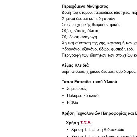
Περιεχόμενο Μαθήματος
Δoμή τoυ ατόμoυ, περιoδικές ιδιότητες, π
Χημικoί δεσμoί και είδη αυτών
Στoιχεία χημικής θερμoδυναμικής
Οξέα, βάσεις, άλατα
Οξείδωση-αναγωγή
Xημική σύσταση της γης, κατανoμή των χη
Υδρoγόνo, oξυγόνo, ύδωρ, φυσικό νερό.
Λέξεις Κλειδιά
δομή ατόμου, χημικός δεσμός, υβριδισμός
Τύποι Εκπαιδευτικού Υλικού
Σημειώσεις
Πολυμεσικό υλικό
Βιβλίο
Χρήση Τεχνολογιών Πληροφορίας και 
Χρήση
Τ.Π.Ε.
Χρήση Τ.Π.Ε. στη Διδασκαλία
Χρήση Τ.Π.Ε. στην Εργαστηριακή Ε