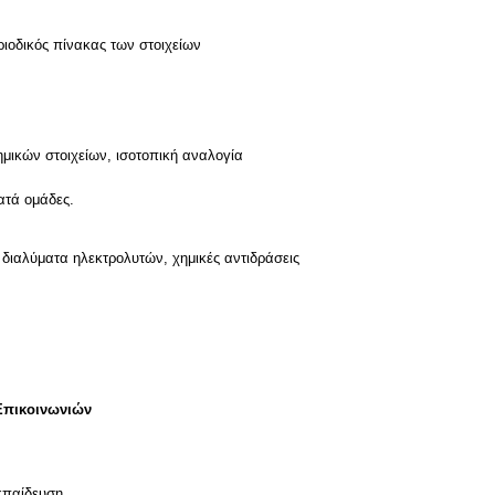
εριoδικός πίνακας των στoιχείων
μικών στoιχείων, ισoτoπική αναλoγία
, διαλύματα ηλεκτρολυτών, χημικές αντιδράσεις
Επικοινωνιών
κπαίδευση