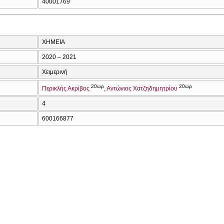
40001769
ΧΗΜΕΙΑ
2020 – 2021
Χειμερινή
20ωρ
20ωρ
Περικλής Ακρίβος
Αντώνιος Χατζηδημητρίου
4
600166877