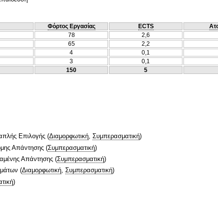
Φόρτος Εργασίας
ECTS
Ατ
78
2,6
65
2,2
4
0,1
3
0,1
150
5
απλής Επιλογής
(
Διαμορφωτική
,
Συμπερασματική
)
ομης Απάντησης
(
Συμπερασματική
)
ταμένης Απάντησης
(
Συμπερασματική
)
ημάτων
(
Διαμορφωτική
,
Συμπερασματική
)
τική
)