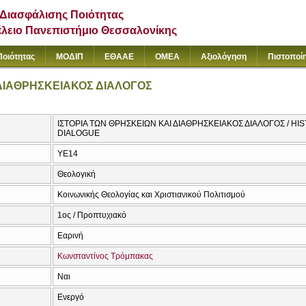
Διασφάλισης Ποιότητας
έλειο Πανεπιστήμιο Θεσσαλονίκης
Ποιότητας
ΜΟΔΙΠ
ΕΘΑΑΕ
ΟΜΕΑ
Αξιολόγηση
Πιστοποί
 ΔΙΑΘΡΗΣΚΕΙΑΚΟΣ ΔΙΑΛΟΓΟΣ
ΙΣΤΟΡΙΑ ΤΩΝ ΘΡΗΣΚΕΙΩΝ ΚΑΙ ΔΙΑΘΡΗΣΚΕΙΑΚΟΣ ΔΙΑΛΟΓΟΣ / HI
DIALOGUE
ΥΕ14
Θεολογική
Κοινωνικής Θεολογίας και Χριστιανικού Πολιτισμού
1ος / Προπτυχιακό
Εαρινή
Κωνσταντίνος Τρόμπακας
Ναι
Ενεργό