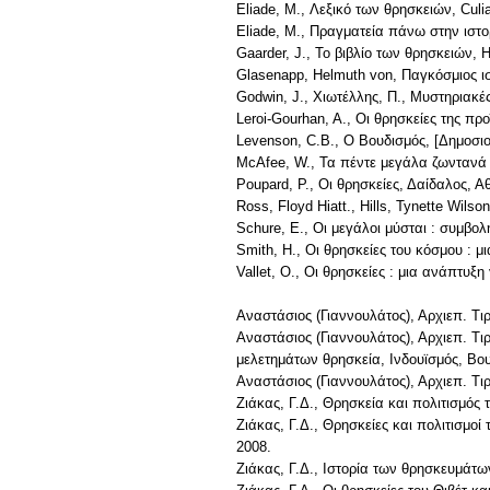
Eliade, M., Λεξικό των θρησκειών, Culia
Eliade, M., Πραγματεία πάνω στην ιστο
Gaarder, J., Το βιβλίο των θρησκειών, H
Glasenapp, Helmuth von, Παγκόσμιος ισ
Godwin, J., Χιωτέλλης, Π., Μυστηριακέ
Leroi-Gourhan, A., Οι θρησκείες της πρ
Levenson, C.B., Ο Βουδισμός, [Δημοσ
McAfee, W., Τα πέντε μεγάλα ζωντανά
Poupard, P., Οι θρησκείες, Δαίδαλος, Α
Ross, Floyd Hiatt., Hills, Tynette Wil
Schure, E., Oι μεγάλοι μύσται : συμβο
Smith, H., Οι θρησκείες του κόσμου : 
Vallet, O., Οι θρησκείες : μια ανάπτυ
Αναστάσιος (Γιαννουλάτος), Αρχιεπ. Τ
Αναστάσιος (Γιαννουλάτος), Αρχιεπ. Τ
μελετημάτων θρησκεία, Ινδουϊσμός, Βου
Αναστάσιος (Γιαννουλάτος), Αρχιεπ. Τι
Ζιάκας, Γ.Δ., Θρησκεία και πολιτισμό
Ζιάκας, Γ.Δ., Θρησκείες και πολιτισμο
2008.
Ζιάκας, Γ.Δ., Ιστορία των θρησκευμάτ