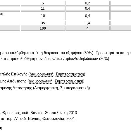
5
0,2
11
0,4
ση
10
0,4
35
1,4
100
4
που καλύφθηκε κατά τη διάρκεια του εξαμήνου (80%). Προσμετράται και η 
ις και παρακολούθηση συνεδρίων/σεμιναρίων/εκδηλώσεων (20%).
απλής Επιλογής
(
Διαμορφωτική
,
Συμπερασματική
)
ομης Απάντησης
(
Διαμορφωτική
,
Συμπερασματική
)
ταμένης Απάντησης
(
Διαμορφωτική
,
Συμπερασματική
)
 Θρησκείες, εκδ. Βάνιας, Θεσσαλονίκη 2013
τα, τόμ. Α′, εκδ. Βάνιας, Θεσσαλονίκη 2004.
τη