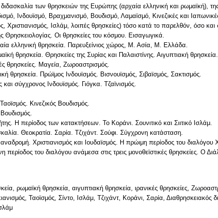
ι διδασκαλία των θρησκειών της Ευρώπης (αρχαία ελληνική και ρωμαϊκή), της
ισμό, Ινδουϊσμό, Βραχμανισμό, Βουδισμό, Λαμαϊσμό, Κινεζικές και Ιαπωνικέ
ς, Χριστιανισμός, Ισλάμ, λοιπές θρησκείες) τόσο κατά το παρελθόν, όσο και
ς Θρησκειολογίας. Οι θρησκείες του κόσμου. Εισαγωγικά.
χαία ελληνική θρησκεία. Παρευξείνιος χώρος, Μ. Ασία, Μ. Ελλάδα.
μαϊκή θρησκεία. Θρησκείες της Συρίας και Παλαιστίνης. Αιγυπτιακή θρησκεία.
κές θρησκείες. Μαγεία, Ζωροαστρισμός.
ική θρησκεία. Πρώϊμος Ινδουϊσμός. Βισνουϊσμός, Σιβαϊσμός, Σακτισμός.
 και σύγχρονος Ινδουϊσμός. Γιόγκα. Τζαϊνισμός.
 Ταοϊσμός. Κινεζικός Βουδισμός.
 Βουδισμός.
της. Η περίοδος των κατακτήσεων. Το Κοράνι. Σουνιτικό και Σιιτικό Ισλάμ.
ασκαλία. Θεοκρατία. Σαρία. Τζιχάντ. Σούφι. Σύγχρονη κατάσταση.
 αναδρομή. Χριστιανισμός και Ιουδαϊσμός. Η πρώιμη περίοδος του διαλόγου Χ
νη περίοδος του διαλόγου ανάμεσα στις τρεις μονοθεϊστικές θρησκείες. Ο Δι
εία, ρωμαϊκή θρησκεία, αιγυπτιακή θρησκεία, ιρανικές θρησκείες, Ζωροαστρι
ανισμός, Ταοϊσμός, Σίντο, Ισλάμ, Τζιχάντ, Κοράνι, Σαρία, Διαθρησκειακός δ
Ισλάμ