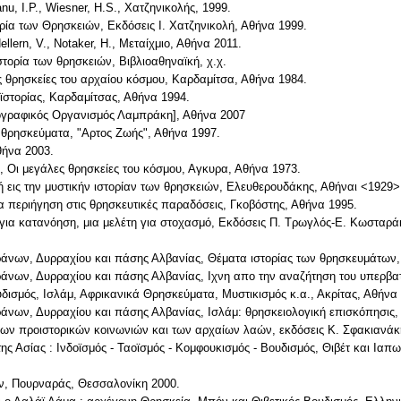
nu, I.P., Wiesner, H.S., Χατζηνικολής, 1999.
ρία των Θρησκειών, Εκδόσεις Ι. Χατζηνικολή, Αθήνα 1999.
ellern, V., Notaker, Η., Μεταίχμιο, Αθήνα 2011.
τορία των θρησκειών, Βιβλιοαθηναϊκή, χ.χ.
ς θρησκείες του αρχαίου κόσμου, Καρδαμίτσα, Αθήνα 1984.
οϊστορίας, Καρδαμίτσας, Αθήνα 1994.
ιογραφικός Οργανισμός Λαμπράκη], Αθήνα 2007
 θρησκεύματα, "Αρτος Ζωής", Αθήνα 1997.
θήνα 2003.
son, Οι μεγάλες θρησκείες του κόσμου, Αγκυρα, Αθήνα 1973.
λή εις την μυστικήν ιστορίαν των θρησκειών, Ελευθερουδάκης, Αθήναι <1929>
μια περιήγηση στις θρησκευτικές παραδόσεις, Γκοβόστης, Αθήνα 1995.
ξη για κατανόηση, μια μελέτη για στοχασμό, Εκδόσεις Π. Τρωγλός-Ε. Κωσταρ
ιράνων, Δυρραχίου και πάσης Αλβανίας, Θέματα ιστορίας των θρησκευμάτων,
ιράνων, Δυρραχίου και πάσης Αλβανίας, Ιχνη απο την αναζήτηση του υπερβα
δισμός, Ισλάμ, Αφρικανικά Θρησκεύματα, Μυστικισμός κ.α., Ακρίτας, Αθήνα
ράνων, Δυρραχίου και πάσης Αλβανίας, Ισλάμ: θρησκειολογική επισκόπησις,
ς των προιστορικών κοινωνιών και των αρχαίων λαών, εκδόσεις Κ. Σφακιανά
ί της Ασίας : Ινδοϊσμός - Ταοϊσμός - Κομφουκισμός - Βουδισμός, Θιβέτ και Ι
ων, Πουρναράς, Θεσσαλονίκη 2000.