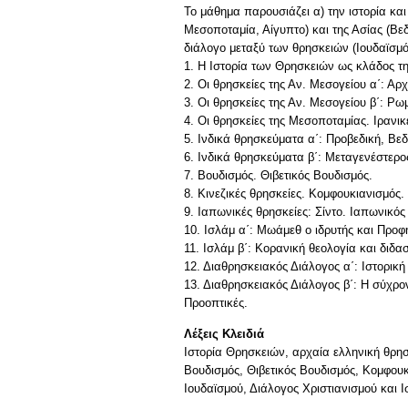
Το μάθημα παρουσιάζει α) την ιστορία κα
Μεσοποταμία, Αίγυπτο) και της Ασίας (Βεδ
διάλογο μεταξύ των θρησκειών (Ιουδαϊσμό
1. Η Ιστορία των Θρησκειών ως κλάδος τη
2. Οι θρησκείες της Αν. Μεσογείου α΄: Αρ
3. Οι θρησκείες της Αν. Μεσογείου β΄: Ρω
4. Οι θρησκείες της Μεσοποταμίας. Ιρανι
5. Ινδικά θρησκεύματα α΄: Προβεδική, Βεδ
6. Ινδικά θρησκεύματα β΄: Μεταγενέστερος
7. Βουδισμός. Θιβετικός Βουδισμός.
8. Κινεζικές θρησκείες. Κομφουκιανισμός.
9. Ιαπωνικές θρησκείες: Σίντο. Ιαπωνικός
10. Ισλάμ α΄: Μωάμεθ ο ιδρυτής και Προφή
11. Ισλάμ β΄: Κορανική θεολογία και διδ
12. Διαθρησκειακός Διάλογος α΄: Ιστορική
13. Διαθρησκειακός Διάλογος β΄: Η σύχρο
Λέξεις Κλειδιά
Ιστορία Θρησκειών, αρχαία ελληνική θρησκ
Βουδισμός, Θιβετικός Βουδισμός, Κομφουκι
Ιουδαϊσμού, Διάλογος Χριστιανισμού και 