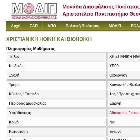
Μονάδα Διασφάλισης Ποιότητας
Αριστοτέλειο Πανεπιστήμιο Θε
Αρχή
ΣΔΠ
ΑΠΘ
Πολιτική Ποιότητας
ΜΟΔΙΠ
ΕΘΑ
ΧΡΙΣΤΙΑΝΙΚΗ ΗΘΙΚΗ ΚΑΙ ΒΙΟΗΘΙΚΗ
Πληροφορίες Μαθήματος
Τίτλος
ΧΡΙΣΤΙΑΝΙΚΗ ΗΘ
Κωδικός
ΥΕ09
Σχολή
Θεολογική
Τμήμα
Κοινωνικής Θεολογ
Κύκλος / Επίπεδο
1ος / Προπτυχιακ
Περίοδος Διδασκαλίας
Εαρινή
Υπεύθυνος/η
Αθανάσιος Γκίκας
Κοινό
Ναι
Κατάσταση
Ενεργό