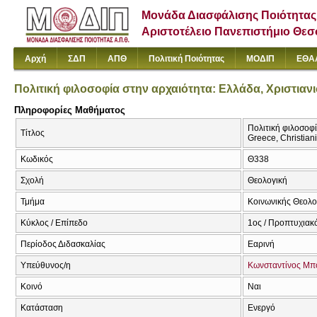
Μονάδα Διασφάλισης Ποιότητας
Αριστοτέλειο Πανεπιστήμιο Θε
Αρχή
ΣΔΠ
ΑΠΘ
Πολιτική Ποιότητας
ΜΟΔΙΠ
ΕΘΑ
Πολιτική φιλοσοφία στην αρχαιότητα: Ελλάδα, Χριστιαν
Πληροφορίες Μαθήματος
Πολιτική φιλοσοφί
Τίτλος
Greece, Christian
Κωδικός
Θ338
Σχολή
Θεολογική
Τμήμα
Κοινωνικής Θεολογ
Κύκλος / Επίπεδο
1ος / Προπτυχιακ
Περίοδος Διδασκαλίας
Εαρινή
Υπεύθυνος/η
Κωνσταντίνος Μπ
Κοινό
Ναι
Κατάσταση
Ενεργό