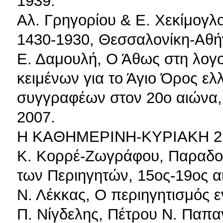
1939.
Αλ. Γρηγορίου & Ε. Χεκίμογλ
1430-1930, Θεσσαλονίκη-Αθή
Ε. Δαμουλή, Ο Άθως στη λογ
κειμένων για το Άγιο Όρος ελ
συγγραφέων στον 20ο αιώνα, Δ
2007.
H KAΘHMEPINH-KYPIAKH 2 
Κ. Kορρέ-Zωγράφου, Παραδοσ
των Περιηγητών, 15ος-19ος αι
Ν. Λέκκας, Ο περιηγητισμός ε
Π. Νίγδελης, Πέτρου Ν. Παπ