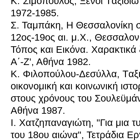
K. Σιμόπουλος, Ξένοι Tαξιδιώτ
1972-1985.
Σ. Ταμπάκη, Η Θεσσαλονίκη σ
12ος-19ος αι. μ.Χ., Θεσσαλον
Τόπος και Εικόνα. Χαρακτικά 
Α΄-Ζ', Αθήνα 1982.
K. Φιλοπούλου-Δεσύλλα, Tαξι
οικονομική και κοινωνική ιστ
στους χρόνους του Σουλεϋμά
Aθήνα 1987.
Ι. Χατζηπαναγιώτη, "Για μια τ
του 18ου αιώνα", Τετράδια Ερ