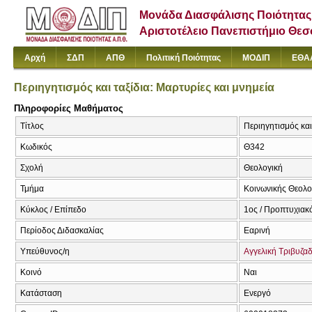
Μονάδα Διασφάλισης Ποιότητας
Αριστοτέλειο Πανεπιστήμιο Θε
Αρχή
ΣΔΠ
ΑΠΘ
Πολιτική Ποιότητας
ΜΟΔΙΠ
ΕΘΑ
Περιηγητισμός και ταξίδια: Μαρτυρίες και μνημεία
Πληροφορίες Μαθήματος
Τίτλος
Περιηγητισμός και
Κωδικός
Θ342
Σχολή
Θεολογική
Τμήμα
Κοινωνικής Θεολογ
Κύκλος / Επίπεδο
1ος / Προπτυχιακ
Περίοδος Διδασκαλίας
Εαρινή
Υπεύθυνος/η
Αγγελική Τριβυζα
Κοινό
Ναι
Κατάσταση
Ενεργό