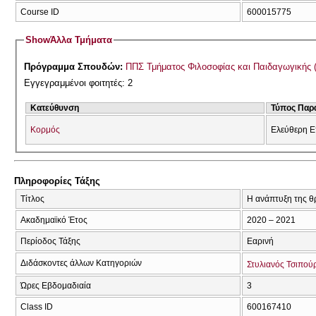
Course ID
600015775
Show
Άλλα Τμήματα
Πρόγραμμα Σπουδών:
ΠΠΣ Τμήματος Φιλοσοφίας και Παιδαγωγικής 
Εγγεγραμμένοι φοιτητές: 2
Κατεύθυνση
Τύπος Παρ
Κορμός
Ελεύθερη Ε
Πληροφορίες Τάξης
Τίτλος
Η ανάπτυξη της θρ
Ακαδημαϊκό Έτος
2020 – 2021
Περίοδος Τάξης
Εαρινή
Διδάσκοντες άλλων Κατηγοριών
Στυλιανός Τσιπού
Ώρες Εβδομαδιαία
3
Class ID
600167410