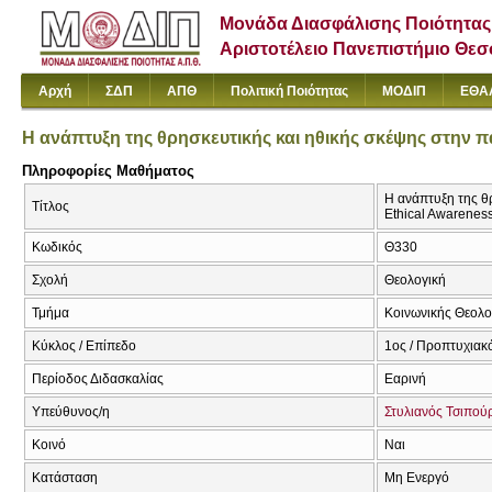
Μονάδα Διασφάλισης Ποιότητας
Αριστοτέλειο Πανεπιστήμιο Θε
Αρχή
ΣΔΠ
ΑΠΘ
Πολιτική Ποιότητας
ΜΟΔΙΠ
ΕΘΑ
Η ανάπτυξη της θρησκευτικής και ηθικής σκέψης στην πα
Πληροφορίες Μαθήματος
Η ανάπτυξη της θρ
Τίτλος
Ethical Awarenes
Κωδικός
Θ330
Σχολή
Θεολογική
Τμήμα
Κοινωνικής Θεολογ
Κύκλος / Επίπεδο
1ος / Προπτυχιακ
Περίοδος Διδασκαλίας
Εαρινή
Υπεύθυνος/η
Στυλιανός Τσιπού
Κοινό
Ναι
Κατάσταση
Μη Ενεργό