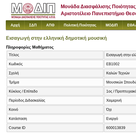
Μονάδα Διασφάλισης Ποιότητας
Αριστοτέλειο Πανεπιστήμιο Θε
Αρχή
ΣΔΠ
ΑΠΘ
Πολιτική Ποιότητας
ΜΟΔΙΠ
ΕΘΑ
Εισαγωγή στην ελληνική δημοτική μουσική
Πληροφορίες Μαθήματος
Τίτλος
Εισαγωγή στην ελλ
Κωδικός
ΕΒ1002
Σχολή
Καλών Τεχνών
Τμήμα
Μουσικών Σπουδ
Κύκλος / Επίπεδο
1ος / Προπτυχιακ
Περίοδος Διδασκαλίας
Χειμερινή
Κοινό
Όχι
Κατάσταση
Ενεργό
Course ID
600013839