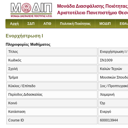
Μονάδα Διασφάλισης Ποιότητας
Αριστοτέλειο Πανεπιστήμιο Θε
Αρχή
ΣΔΠ
ΑΠΘ
Πολιτική Ποιότητας
ΜΟΔΙΠ
ΕΘΑ
Ενορχήστρωση Ι
Πληροφορίες Μαθήματος
Τίτλος
Ενορχήστρωση Ι / 
Κωδικός
ΣΝ1009
Σχολή
Καλών Τεχνών
Τμήμα
Μουσικών Σπουδ
Κύκλος / Επίπεδο
1ος / Προπτυχιακ
Περίοδος Διδασκαλίας
Χειμερινή
Κοινό
Όχι
Κατάσταση
Ενεργό
Course ID
600013944