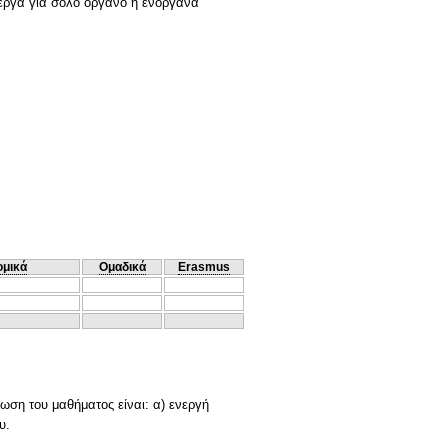
 έργα για σόλο όργανο ή ενόργανα
ομικά
Ομαδικά
Erasmus
ρωση του μαθήματος είναι: α) ενεργή
υ.