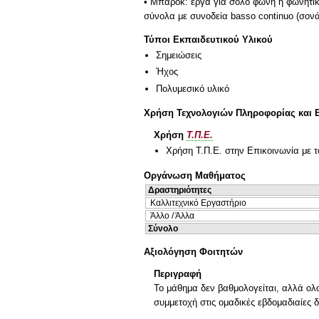
• Μπαρόκ: έργα για σόλο φωνή ή φωνητικό
σύνολα με συνοδεία basso continuo (σονάτ
Τύποι Εκπαιδευτικού Υλικού
Σημειώσεις
Ήχος
Πολυμεσικό υλικό
Χρήση Τεχνολογιών Πληροφορίας και 
Χρήση
Τ.Π.Ε.
Χρήση Τ.Π.Ε. στην Επικοινωνία με τ
Οργάνωση Μαθήματος
Δραστηριότητες
Καλλιτεχνικό Εργαστήριο
Άλλο / Άλλα
Σύνολο
Αξιολόγηση Φοιτητών
Περιγραφή
Το μάθημα δεν βαθμολογείται, αλλά ολοκ
συμμετοχή στις ομαδικές εβδομαδιαίες 