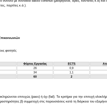
 σύνολο με συνοδεία basso continuo (μαδριγάλια, άριες, καντάτες κ.ά) και
ες, παρτίτες κ.ά.).
Επικοινωνιών
ους φοιτητές
Φόρτος Εργασίας
ECTS
Ατ
26
0,9
34
1,1
60
2
ληρώνεται επιτυχώς (pass) ή όχι (fail). Τα κριτήρια για την επιτυχή ολοκλή
δραστηριότητες β) συμμετοχή στις παρουσιάσεις κατά τη διάρκεια του εξαμήνο