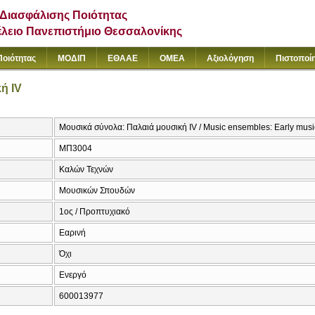
Διασφάλισης Ποιότητας
έλειο Πανεπιστήμιο Θεσσαλονίκης
Ποιότητας
ΜΟΔΙΠ
ΕΘΑΑΕ
ΟΜΕΑ
Αξιολόγηση
Πιστοποί
ή IV
Μουσικά σύνολα: Παλαιά μουσική IV / Music ensembles: Early musi
ΜΠ3004
Καλών Τεχνών
Μουσικών Σπουδών
1ος / Προπτυχιακό
Εαρινή
Όχι
Ενεργό
600013977