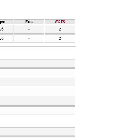
ηνο
Έτος
ECTS
νό
-
2
νό
-
2