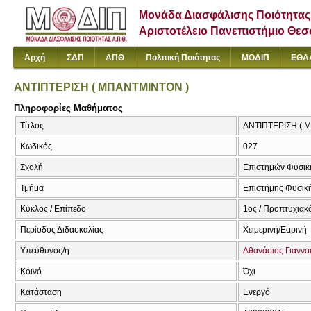
Μονάδα Διασφάλισης Ποιότητας
Αριστοτέλειο Πανεπιστήμιο Θε
Αρχή
ΣΔΠ
ΑΠΘ
Πολιτική Ποιότητας
ΜΟΔΙΠ
ΕΘΑ
ΑΝΤΙΠΤΕΡΙΣΗ ( ΜΠΑΝΤΜΙΝΤΟΝ )
Πληροφορίες Μαθήματος
Τίτλος
ΑΝΤΙΠΤΕΡΙΣΗ ( 
Κωδικός
027
Σχολή
Επιστημών Φυσική
Τμήμα
Επιστήμης Φυσική
Κύκλος / Επίπεδο
1ος / Προπτυχιακ
Περίοδος Διδασκαλίας
Χειμερινή/Εαρινή
Υπεύθυνος/η
Αθανάσιος Γιαννα
Κοινό
Όχι
Κατάσταση
Ενεργό