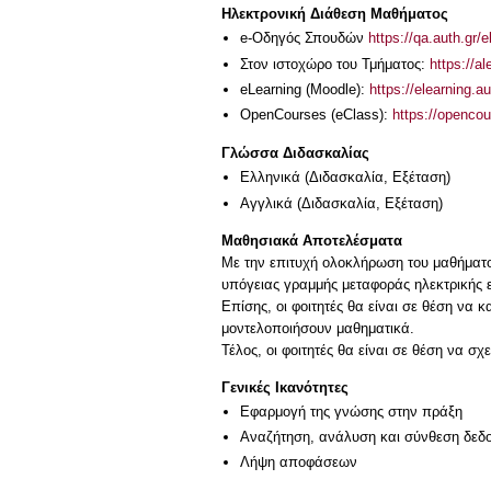
Ηλεκτρονική Διάθεση Μαθήματος
e-Οδηγός Σπουδών
https://qa.auth.gr/
Στον ιστοχώρο του Τμήματος:
https://a
eLearning (Moodle):
https://elearning.
OpenCourses (eClass):
https://openco
Γλώσσα Διδασκαλίας
Ελληνικά
(Διδασκαλία, Εξέταση)
Αγγλικά
(Διδασκαλία, Εξέταση)
Μαθησιακά Αποτελέσματα
Mε την επιτυχή ολοκλήρωση του μαθήματος
υπόγειας γραμμής μεταφοράς ηλεκτρικής ε
Επίσης, οι φοιτητές θα είναι σε θέση να 
μοντελοποιήσουν μαθηματικά.
Τέλος, οι φοιτητές θα είναι σε θέση να σ
Γενικές Ικανότητες
Εφαρμογή της γνώσης στην πράξη
Αναζήτηση, ανάλυση και σύνθεση δεδο
Λήψη αποφάσεων