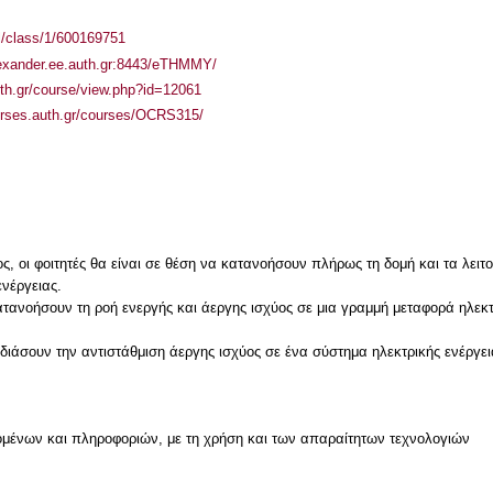
el/class/1/600169751
lexander.ee.auth.gr:8443/eTHMMY/
auth.gr/course/view.php?id=12061
urses.auth.gr/courses/OCRS315/
, οι φοιτητές θα είναι σε θέση να κατανοήσουν πλήρως τη δομή και τα λειτο
νέργειας.
κατανοήσουν τη ροή ενεργής και άεργης ισχύος σε μια γραμμή μεταφορά ηλεκτ
χεδιάσουν την αντιστάθμιση άεργης ισχύος σε ένα σύστημα ηλεκτρικής ενέργει
μένων και πληροφοριών, με τη χρήση και των απαραίτητων τεχνολογιών