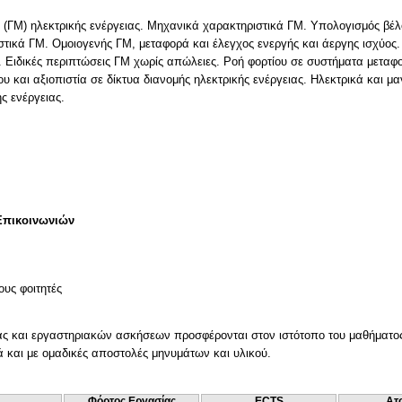
ς (ΓΜ) ηλεκτρικής ενέργειας. Μηχανικά χαρακτηριστικά ΓΜ. Υπολογισμός βέ
στικά ΓΜ. Ομοιογενής ΓΜ, μεταφορά και έλεγχος ενεργής και άεργης ισχύος
η. Ειδικές περιπτώσεις ΓΜ χωρίς απώλειες. Ροή φορτίου σε συστήματα μεταφ
ου και αξιοπιστία σε δίκτυα διανομής ηλεκτρικής ενέργειας. Ηλεκτρικά και 
ς ενέργειας.
Επικοινωνιών
ους φοιτητές
ας και εργαστηριακών ασκήσεων προσφέρονται στον ιστότοπο του μαθήματος.
λά και με ομαδικές αποστολές μηνυμάτων και υλικού.
Φόρτος Εργασίας
ECTS
Ατ