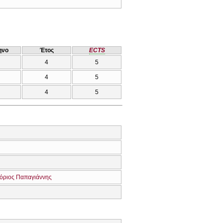
ηνο
Έτος
ECTS
4
5
4
5
4
5
όριος Παπαγιάννης