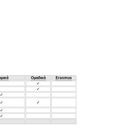
ομικά
Ομαδικά
Erasmus
✓
✓
✓
✓
✓
✓
✓