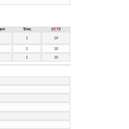
ηνο
Έτος
ECTS
1
10
1
10
1
10