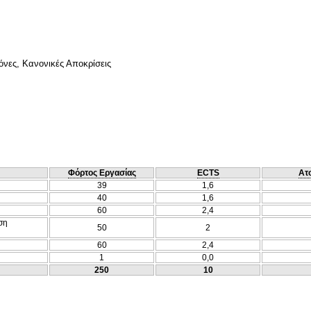
όνες, Κανονικές Αποκρίσεις
Φόρτος Εργασίας
ECTS
Ατ
39
1,6
40
1,6
60
2,4
ση
50
2
60
2,4
1
0,0
250
10