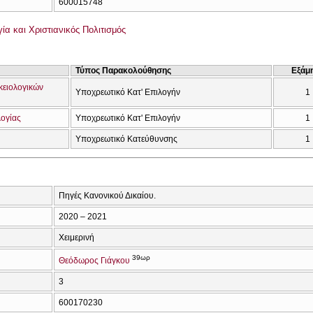
600015748
α και Χριστιανικός Πολιτισμός
Τύπος Παρακολούθησης
Εξάμ
κειολογικών
Υποχρεωτικό Κατ' Επιλογήν
1
λογίας
Υποχρεωτικό Κατ' Επιλογήν
1
Υποχρεωτικό Κατεύθυνσης
1
Πηγές Κανονικού Δικαίου.
2020 – 2021
Χειμερινή
39ωρ
Θεόδωρος Γιάγκου
3
600170230