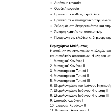
Αυτόνομη εργασία
Ομαδική εργασία
Εργασία σε διεθνές περιβάλλον
Εργασία σε διεπιστημονικό περιβάλλο
Σεβασμός στη διαφορετικότητα και στη
Άσκηση κριτικής και αυτοκριτικής
Προαγωγή της ελεύθερης, δημιουργική
Περιεχόμενο Μαθήματος
Η ανάλυση νομοκανονικών συλλογών και 
και συνοδικών αποφάσεων. Η ύλη του μαθ
1. Μοναχικοί Κανόνες Ι
2. Μοναχικοί Κανόνες ΙΙ
3. Μοναστηριακά Τυπικά Ι
4. Μοναστηριακά Τυπικά ΙΙ
5. Μοναστηριακά Τυπικά ΙΙΙ
6. Εξομολογητάριο του Ιωάννου Νηστευτή 
7. Εξομολογητάριο Ιωάννου Νηστευτή ΙΙ
8. Εξομολογητάριο Ιωάννου Νηστευτή ΙΙΙ
9. Επιτομές Κανόνων Ι
10. Επιτομές Κανόνων ΙΙ
11. Κανονικές Αποκρίσεις Ι