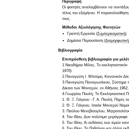
Περιγραφή
Οι φοιτητές αναλαμβάνουν να συντάξου
τέλος του εξαμήνου. Η παρακολούθηση 
τους.
Μέθοδοι Αξιολόγησης Φοιτητών
Γραπτή Εργασία
(
Συμπερασματική
)
Δημόσια Παρουσίαση
(
Διαμορφωτική
Βιβλιογραφία
Επιπρόσθετη βιβλιογραφία για μελέ
1.Νικοδήμου Μίλας, Το εκκλησιαστικόν
1970).
2.Παναγιώτη Ι. Μπούμη, Κανονικόν Δίκ
3.Παναγιώτη Παναγιωτάκου, Σύστημα του
Δίκαιο των Μοναχών, εν Αθήναις 1962
4.Γεωργίου Πουλή, Το Εκκλησιαστικό Πο
1. Θ. Ξ. Γιάγκου - Γ. Α. Πουλή, Πηγές 
2. Θ. Ξ. Γιάγκου, Ισαάκ Μοναχού Νομ
3. Παύλου Μενεβίσογλου, Μητροπολίτου
4. Του Ιδίου, Δυο πολύτιμα χειρόγραφ
5. Του Ιδίου, Αι εκδόσεις των ιερών κ
6. Του Ιδίου, Το Πηδάλιον και άλλαι ε