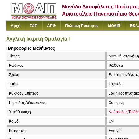
Μονάδα Διασφάλισης Ποιότητας
Αριστοτέλειο Πανεπιστήμιο Θε
Αρχή
ΣΔΠ
ΑΠΘ
Πολιτική Ποιότητας
ΜΟΔΙΠ
ΕΘΑ
Αγγλική Ιατρική Ορολογία I
Πληροφορίες Μαθήματος
Τίτλος
Αγγλική Ιατρική Ο
Κωδικός
ΙΑ1007α
Σχολή
Επιστημών Υγείας
Τμήμα
Ιατρικής
Κύκλος / Επίπεδο
1ος / Προπτυχιακ
Περίοδος Διδασκαλίας
Χειμερινή
Υπεύθυνος/η
Απόστολος Τσιάλ
Κοινό
Όχι
Κατάσταση
Ενεργό