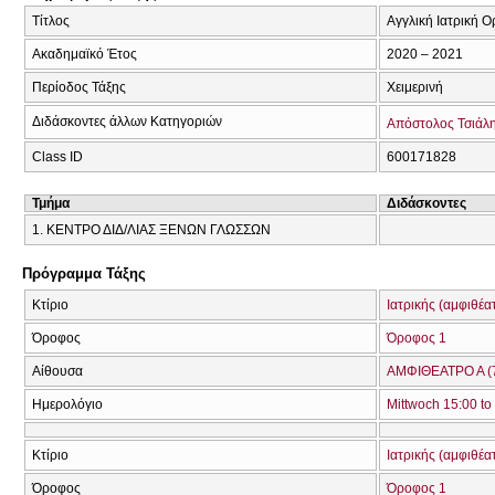
Τίτλος
Αγγλική Ιατρική Ο
Ακαδημαϊκό Έτος
2020 – 2021
Περίοδος Τάξης
Χειμερινή
Διδάσκοντες άλλων Κατηγοριών
Απόστολος Τσιάλ
Class ID
600171828
Τμήμα
Διδάσκοντες
1. ΚΕΝΤΡΟ ΔΙΔ/ΛΙΑΣ ΞΕΝΩΝ ΓΛΩΣΣΩΝ
Πρόγραμμα Τάξης
Κτίριο
Ιατρικής (αμφιθέα
Όροφος
Όροφος 1
Αίθουσα
ΑΜΦΙΘΕΑΤΡΟ Α (
Ημερολόγιο
Mittwoch 15:00 to
Κτίριο
Ιατρικής (αμφιθέα
Όροφος
Όροφος 1