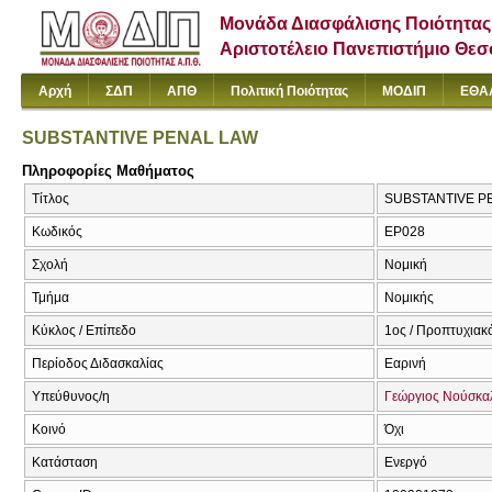
Μονάδα Διασφάλισης Ποιότητας
Αριστοτέλειο Πανεπιστήμιο Θε
Αρχή
ΣΔΠ
ΑΠΘ
Πολιτική Ποιότητας
ΜΟΔΙΠ
ΕΘΑ
SUBSTANTIVE PENAL LAW
Πληροφορίες Μαθήματος
Τίτλος
SUBSTANTIVE P
Κωδικός
ΕΡ028
Σχολή
Νομική
Τμήμα
Νομικής
Κύκλος / Επίπεδο
1ος / Προπτυχιακ
Περίοδος Διδασκαλίας
Εαρινή
Υπεύθυνος/η
Γεώργιος Νούσκα
Κοινό
Όχι
Κατάσταση
Ενεργό