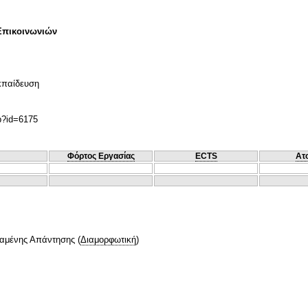
Επικοινωνιών
κπαίδευση
hp?id=6175
Φόρτος Εργασίας
ECTS
Ατ
ταμένης Απάντησης
(
Διαμορφωτική
)