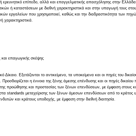
 ερευνητικό επίπεδο, αλλά και επαγγελματικής απασχόλησης στην Ελλάδα ή 
ικών ή καταστάσεων με διεθνή χαρακτηριστικά και στην υπαγωγή τους στους
ικών εργαλείων που χρησιμοποιεί, καθώς και την διαδραστικότητα των πηγώ
νή χαρακτηριστικά.
ς και επαγωγικής σκέψης
κό Δίκαιο. Εξετάζονται το αντικείμενο, τα υποκείμενα και οι πηγές του δικαί
ς. Προσδιορίζεται η έννοια της ξένης άμεσης επένδυσης και οι πηγές δικαίου 
ο της προώθησης και προστασίας των ξένων επενδύσεων, με έμφαση στους κι
τα standards μεταχείρισης των ξένων άμεσων επενδύσεων από το κράτος υπ
νδυτών και κράτους υποδοχής, με έμφαση στην διεθνή διαιτησία.