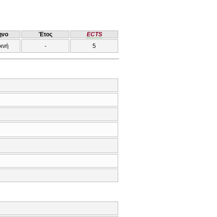
ηνο
Έτος
ECTS
ρινή
-
5