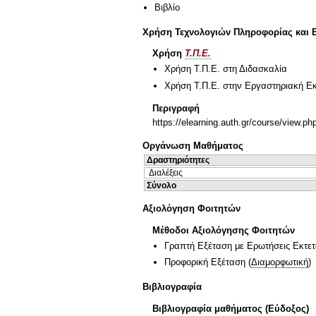
Βιβλίο
Χρήση Τεχνολογιών Πληροφορίας και 
Χρήση
Τ.Π.Ε.
Χρήση Τ.Π.Ε. στη Διδασκαλία
Χρήση Τ.Π.Ε. στην Εργαστηριακή Ε
Περιγραφή
https://elearning.auth.gr/course/view.p
Οργάνωση Μαθήματος
Δραστηριότητες
Διαλέξεις
Σύνολο
Αξιολόγηση Φοιτητών
Μέθοδοι Αξιολόγησης Φοιτητών
Γραπτή Εξέταση με Ερωτήσεις Εκτε
Προφορική Εξέταση
(
Διαμορφωτική
)
Βιβλιογραφία
Βιβλιογραφία μαθήματος (Εύδοξος)