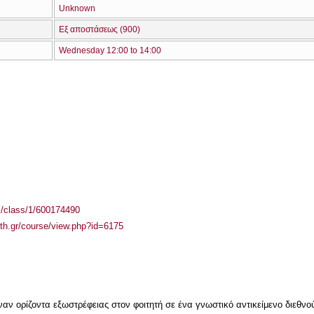
Unknown
Εξ αποστάσεως (900)
Wednesday 12:00 to 14:00
el/class/1/600174490
auth.gr/course/view.php?id=6175
έναν ορίζοντα εξωστρέφειας στον φοιτητή σε ένα γνωστικό αντικείμενο διεθν