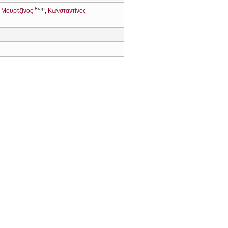
8ωρ
 Μουρτζίνος
Κωνσταντίνος