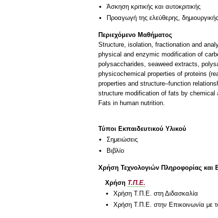
Άσκηση κριτικής και αυτοκριτικής
Προαγωγή της ελεύθερης, δημιουργική
Περιεχόμενο Μαθήματος
Structure, isolation, fractionation and an
physical and enzymic modification of carb
polysaccharides, seaweed extracts, polysacc
physicochemical properties of proteins (rea
properties and structure–function relationsh
structure modification of fats by chemical
Fats in human nutrition.
Τύποι Εκπαιδευτικού Υλικού
Σημειώσεις
Βιβλίο
Χρήση Τεχνολογιών Πληροφορίας και 
Χρήση
Τ.Π.Ε.
Χρήση Τ.Π.Ε. στη Διδασκαλία
Χρήση Τ.Π.Ε. στην Επικοινωνία με τ