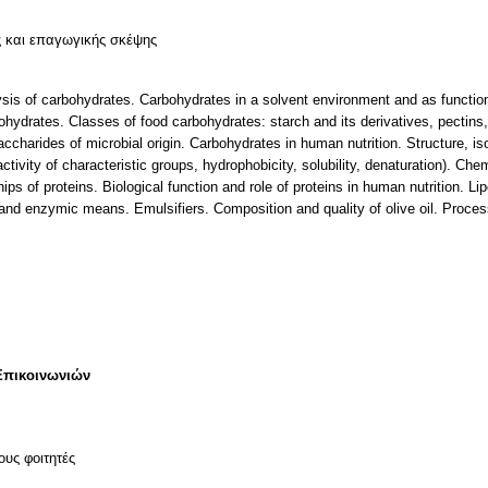
ς και επαγωγικής σκέψης
alysis of carbohydrates. Carbohydrates in a solvent environment and as functi
ohydrates. Classes of food carbohydrates: starch and its derivatives, pectins
harides of microbial origin. Carbohydrates in human nutrition. Structure, isol
ctivity of characteristic groups, hydrophobicity, solubility, denaturation). Ch
ips of proteins. Biological function and role of proteins in human nutrition. Lip
 and enzymic means. Emulsifiers. Composition and quality of olive oil. Process
Επικοινωνιών
ους φοιτητές