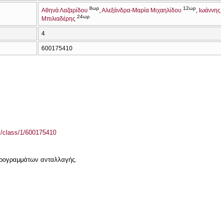
8ωρ
12ωρ
Αθηνά Λαζαρίδου
Αλεξάνδρα-Μαρία Μιχαηλίδου
Ιωάννης
24ωρ
Μπιλιαδέρης
4
600175410
el/class/1/600175410
 προγραμμάτων ανταλλαγής.