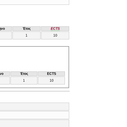
ηνο
Έτος
ECTS
1
10
νο
Έτος
ECTS
1
10