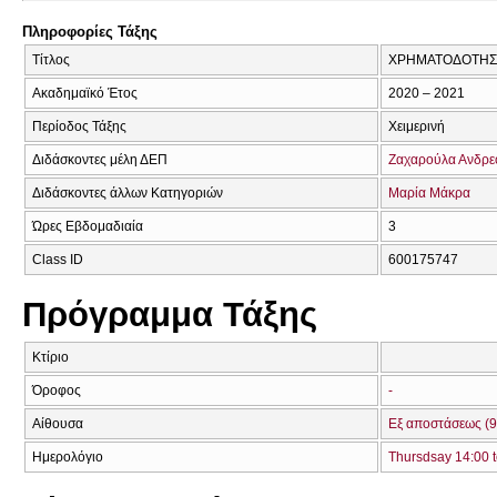
Πληροφορίες Τάξης
Τίτλος
ΧΡΗΜΑΤΟΔΟΤΗΣΕ
Ακαδημαϊκό Έτος
2020 – 2021
Περίοδος Τάξης
Χειμερινή
Διδάσκοντες μέλη ΔΕΠ
Ζαχαρούλα Ανδρ
Διδάσκοντες άλλων Κατηγοριών
Μαρία Μάκρα
Ώρες Εβδομαδιαία
3
Class ID
600175747
Πρόγραμμα Τάξης
Κτίριο
Όροφος
-
Αίθουσα
Εξ αποστάσεως (9
Ημερολόγιο
Thursdsay 14:00 t