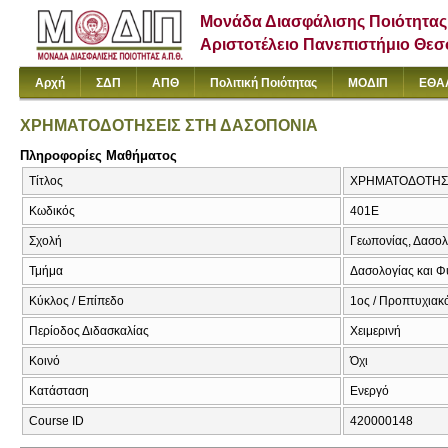
Μονάδα Διασφάλισης Ποιότητας
Αριστοτέλειο Πανεπιστήμιο Θε
Αρχή
ΣΔΠ
ΑΠΘ
Πολιτική Ποιότητας
ΜΟΔΙΠ
ΕΘΑ
ΧΡΗΜΑΤΟΔΟΤΗΣΕΙΣ ΣΤΗ ΔΑΣΟΠΟΝΙΑ
Πληροφορίες Μαθήματος
Τίτλος
ΧΡΗΜΑΤΟΔΟΤΗΣΕΙΣ
Κωδικός
401Ε
Σχολή
Γεωπονίας, Δασολ
Τμήμα
Δασολογίας και Φ
Κύκλος / Επίπεδο
1ος / Προπτυχιακ
Περίοδος Διδασκαλίας
Χειμερινή
Κοινό
Όχι
Κατάσταση
Ενεργό
Course ID
420000148