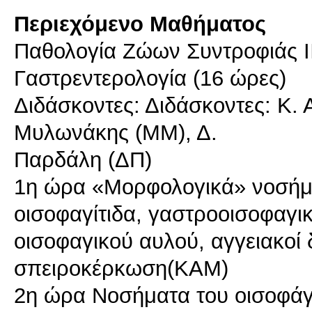
Περιεχόμενο Μαθήματος
Παθολογία Ζώων Συντροφιάς ΙΙ
Γαστρεντερολογία (16 ώρες)
Διδάσκoντες: Διδάσκοντες: Κ
Μυλωνάκης (ΜΜ), Δ.
Παρδάλη (ΔΠ)
1η ώρα «Μορφολογικά» νοσήμα
οισοφαγίτιδα, γαστροοισοφαγ
οισοφαγικού αυλού, αγγειακοί 
σπειροκέρκωση(ΚΑΜ)
2η ώρα Νοσήματα του οισοφάγο