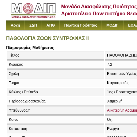
Μονάδα Διασφάλισης Ποιότητας
Αριστοτέλειο Πανεπιστήμιο Θε
Αρχή
ΣΔΠ
ΑΠΘ
Πολιτική Ποιότητας
ΜΟΔΙΠ
ΕΘΑ
ΠΑΘΟΛΟΓΙΑ ΖΩΩΝ ΣΥΝΤΡΟΦΙΑΣ ΙΙ
Πληροφορίες Μαθήματος
Τίτλος
ΠΑΘΟΛΟΓΙΑ ΖΩΩΝ 
Κωδικός
7.2
Σχολή
Επιστημών Υγείας
Τμήμα
Κτηνιατρικής
Κύκλος / Επίπεδο
1ος / Προπτυχιακ
Περίοδος Διδασκαλίας
Χειμερινή
Υπεύθυνος/η
Αικατερίνη Αδαμ
Κοινό
Όχι
Κατάσταση
Ενεργό