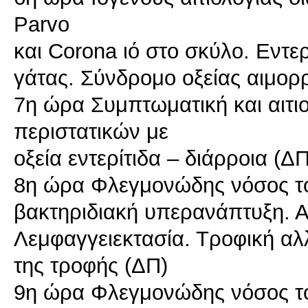
Parvo
και Corona ιό στο σκύλο. Εντε
γάτας. Σύνδρομο οξείας αιμορρ
7η ώρα Συμπτωματική και αιτι
περιστατικών με
οξεία εντερίτιδα – διάρροια (ΔΠ
8η ώρα Φλεγμονώδης νόσος το
βακτηριδιακή υπερανάπτυξη. 
Λεμφαγγειεκτασία. Τροφική αλ
της τροφής (ΔΠ)
9η ώρα Φλεγμονώδης νόσος του