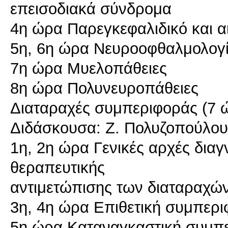
επεισοδιακά σύνδρομα
4η ώρα Παρεγκεφαλιδικό και 
5η, 6η ώρα Νευροοφθαλμολογί
7η ώρα Μυελοπάθειες
8η ώρα Πολυνευροπάθειες
Διαταραχές συμπεριφοράς (7 
Διδάσκουσα: Ζ. Πολυζοπούλου
1η, 2η ώρα Γενικές αρχές δια
θεραπευτικής
αντιμετώπισης των διαταραχώ
3η, 4η ώρα Επιθετική συμπερι
5η ώρα Καταναγκαστική συμπε