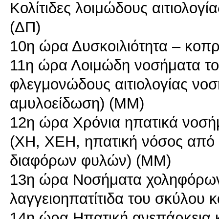
Κολίτιδες λοιμώδους αιτιολογία
(ΔΠ)
10η ώρα Δυσκοιλιότητα – κο
11η ώρα Λοιμώδη νοσήματα του
φλεγμονώδους αιτιολογίας νοσ
αμυλοείδωση) (ΜΜ)
12η ώρα Χρόνια ηπατικά νοσή
(ΧΗ, ΧΕΗ, ηπατική νόσος από 
διαφόρων φυλών) (ΜΜ)
13η ώρα Νοσήματα χοληφόρων 
λαγγειοηπατίτιδα του σκύλου κ
14η ώρα Ηπατική ανεπάρκεια κα