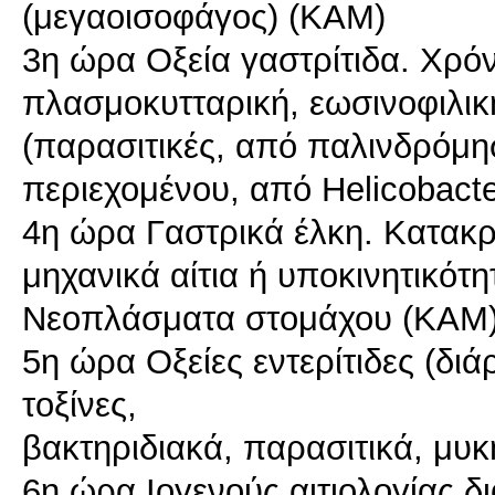
(μεγαοισοφάγος) (ΚΑΜ)
3η ώρα Οξεία γαστρίτιδα. Χρό
πλασμοκυτταρική, εωσινοφιλική
(παρασιτικές, από παλινδρόμ
περιεχομένου, από Helicobact
4η ώρα Γαστρικά έλκη. Κατακ
μηχανικά αίτια ή υποκινητικότη
Νεοπλάσματα στομάχου (ΚΑΜ
5η ώρα Οξείες εντερίτιδες (δι
τοξίνες,
βακτηριδιακά, παρασιτικά, μυκη
6η ώρα Ιογενούς αιτιολογίας δι