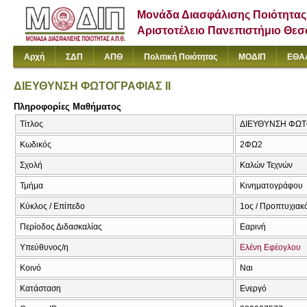
Μονάδα Διασφάλισης Ποιότητας
Αριστοτέλειο Πανεπιστήμιο Θε
Αρχή
ΣΔΠ
ΑΠΘ
Πολιτική Ποιότητας
ΜΟΔΙΠ
ΕΘΑ
ΔΙΕΥΘΥΝΣΗ ΦΩΤΟΓΡΑΦΙΑΣ ΙΙ
Πληροφορίες Μαθήματος
Τίτλος
ΔΙΕΥΘΥΝΣΗ ΦΩΤΟ
Κωδικός
2ΦΩ2
Σχολή
Καλών Τεχνών
Τμήμα
Κινηματογράφου
Κύκλος / Επίπεδο
1ος / Προπτυχιακ
Περίοδος Διδασκαλίας
Εαρινή
Υπεύθυνος/η
Ελένη Εφέογλου
Κοινό
Ναι
Κατάσταση
Ενεργό