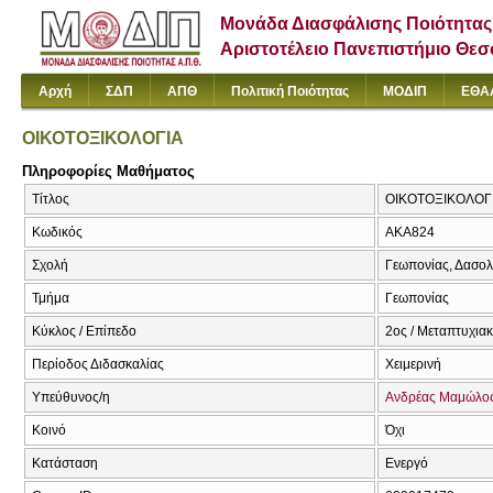
Μονάδα Διασφάλισης Ποιότητας
Αριστοτέλειο Πανεπιστήμιο Θε
Αρχή
ΣΔΠ
ΑΠΘ
Πολιτική Ποιότητας
ΜΟΔΙΠ
ΕΘΑ
ΟΙΚΟΤΟΞΙΚΟΛΟΓΙΑ
Πληροφορίες Μαθήματος
Τίτλος
ΟΙΚΟΤΟΞΙΚΟΛΟΓ
Κωδικός
AKA824
Σχολή
Γεωπονίας, Δασολ
Τμήμα
Γεωπονίας
Κύκλος / Επίπεδο
2ος / Μεταπτυχια
Περίοδος Διδασκαλίας
Χειμερινή
Υπεύθυνος/η
Ανδρέας Μαμώλο
Κοινό
Όχι
Κατάσταση
Ενεργό