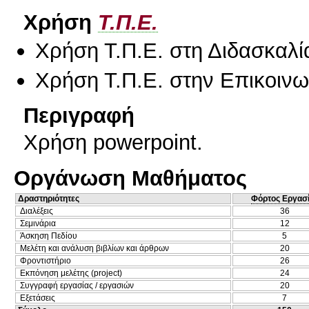
Χρήση
Τ.Π.Ε.
Χρήση Τ.Π.Ε. στη Διδασκαλί
Χρήση Τ.Π.Ε. στην Επικοινων
Περιγραφή
Χρήση powerpoint.
Οργάνωση Μαθήματος
Δραστηριότητες
Φόρτος Εργασ
Διαλέξεις
36
Σεμινάρια
12
Άσκηση Πεδίου
5
Μελέτη και ανάλυση βιβλίων και άρθρων
20
Φροντιστήριο
26
Εκπόνηση μελέτης (project)
24
Συγγραφή εργασίας / εργασιών
20
Εξετάσεις
7