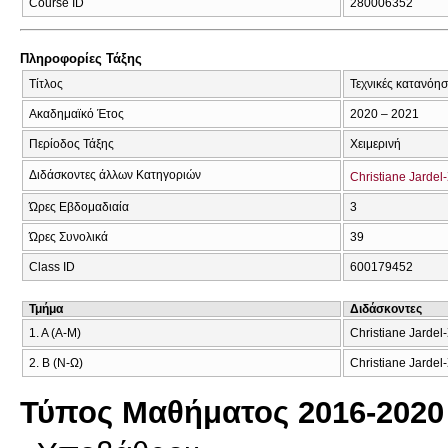
Course ID
280006352
Πληροφορίες Τάξης
Τίτλος
Τεχνικές κατανόη
Ακαδημαϊκό Έτος
2020 – 2021
Περίοδος Τάξης
Χειμερινή
Διδάσκοντες άλλων Κατηγοριών
Christiane Jarde
Ώρες Εβδομαδιαία
3
Ώρες Συνολικά
39
Class ID
600179452
Τμήμα
Διδάσκοντες
1. A (A-M)
Christiane Jarde
2. B (Ν-Ω)
Christiane Jarde
Τύπος Μαθήματος 2016-2020