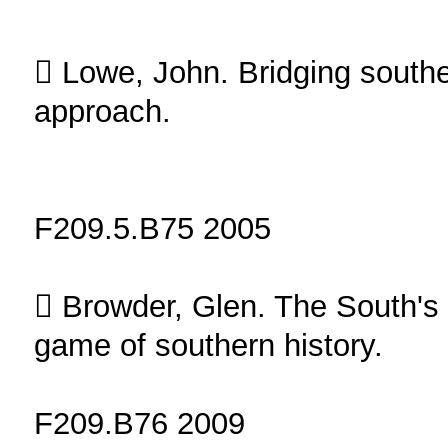
 Lowe, John. Bridging souther
approach.
F209.5.B75 2005
 Browder, Glen. The South's n
game of southern history.
F209.B76 2009