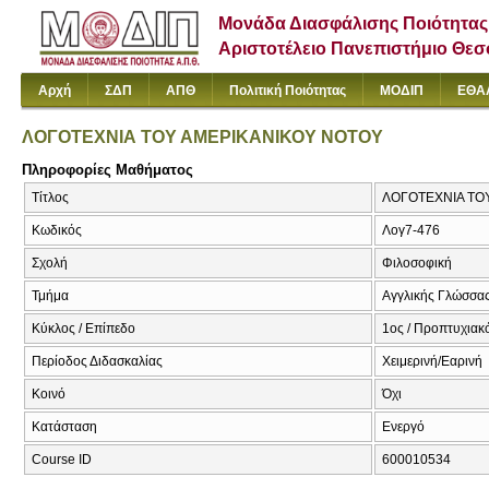
Μονάδα Διασφάλισης Ποιότητας
Αριστοτέλειο Πανεπιστήμιο Θε
Αρχή
ΣΔΠ
ΑΠΘ
Πολιτική Ποιότητας
ΜΟΔΙΠ
ΕΘΑ
ΛΟΓΟΤΕΧΝΙΑ ΤΟΥ ΑΜΕΡΙΚΑΝΙΚΟΥ ΝΟΤΟΥ
Πληροφορίες Μαθήματος
Τίτλος
ΛΟΓΟΤΕΧΝΙΑ ΤΟ
Κωδικός
Λογ7-476
Σχολή
Φιλοσοφική
Τμήμα
Αγγλικής Γλώσσας
Κύκλος / Επίπεδο
1ος / Προπτυχιακ
Περίοδος Διδασκαλίας
Χειμερινή/Εαρινή
Κοινό
Όχι
Κατάσταση
Ενεργό
Course ID
600010534