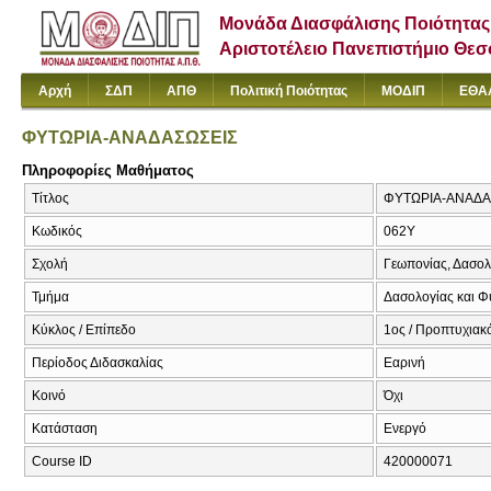
Μονάδα Διασφάλισης Ποιότητας
Αριστοτέλειο Πανεπιστήμιο Θε
Αρχή
ΣΔΠ
ΑΠΘ
Πολιτική Ποιότητας
ΜΟΔΙΠ
ΕΘΑ
ΦΥΤΩΡΙΑ-ΑΝΑΔΑΣΩΣΕΙΣ
Πληροφορίες Μαθήματος
Τίτλος
ΦΥΤΩΡΙΑ-ΑΝΑΔΑΣΩΣ
Κωδικός
062Υ
Σχολή
Γεωπονίας, Δασολ
Τμήμα
Δασολογίας και Φ
Κύκλος / Επίπεδο
1ος / Προπτυχιακ
Περίοδος Διδασκαλίας
Εαρινή
Κοινό
Όχι
Κατάσταση
Ενεργό
Course ID
420000071