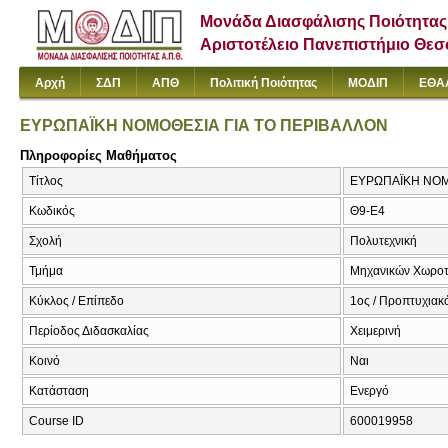
Μονάδα Διασφάλισης Ποιότητας
Αριστοτέλειο Πανεπιστήμιο Θε
Αρχή
ΣΔΠ
ΑΠΘ
Πολιτική Ποιότητας
ΜΟΔΙΠ
ΕΘΑ
ΕΥΡΩΠΑΪΚΗ ΝΟΜΟΘΕΣΙΑ ΓΙΑ ΤΟ ΠΕΡΙΒΑΛΛΟΝ
Πληροφορίες Μαθήματος
Τίτλος
ΕΥΡΩΠΑΪΚΗ ΝΟΜ
Κωδικός
Θ9-Ε4
Σχολή
Πολυτεχνική
Τμήμα
Μηχανικών Χωροτα
Κύκλος / Επίπεδο
1ος / Προπτυχιακ
Περίοδος Διδασκαλίας
Χειμερινή
Κοινό
Ναι
Κατάσταση
Ενεργό
Course ID
600019958