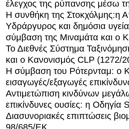
έλεγχος της ρύπανσης μέσω τ
Η συνθήκη της Στοκχόλμης:η 
Υδράργυρος και δημόσια υγεία
σύμβαση της Μιναμάτα και ο 
Το Διεθνές Σύστημα Ταξινόμησ
και ο Κανονισμός CLP (1272/2
Η σύμβαση του Ρότερνταμ: ο Κ
εισαγωγές/εξαγωγές επικίνδυ
Αντιμετώπιση κινδύνων μεγάλ
επικίνδυνες ουσίες: η Οδηγία 
Διασυνοριακές επιπτώσεις βι
98/685/ΕΚ