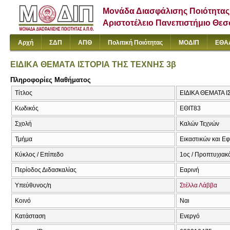
Μονάδα Διασφάλισης Ποιότητας
Αριστοτέλειο Πανεπιστήμιο Θε
Αρχή
ΣΔΠ
ΑΠΘ
Πολιτική Ποιότητας
ΜΟΔΙΠ
ΕΘΑ
ΕΙΔΙΚΑ ΘΕΜΑΤΑ ΙΣΤΟΡΙΑ ΤΗΣ ΤΕΧΝΗΣ 3β
Πληροφορίες Μαθήματος
Τίτλος
ΕΙΔΙΚΑ ΘΕΜΑΤΑ ΙΣΤ
Κωδικός
ΕΘΙΤ83
Σχολή
Καλών Τεχνών
Τμήμα
Εικαστικών και Ε
Κύκλος / Επίπεδο
1ος / Προπτυχιακ
Περίοδος Διδασκαλίας
Εαρινή
Υπεύθυνος/η
Στέλλα Λάββα
Κοινό
Ναι
Κατάσταση
Ενεργό