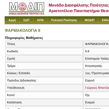
Μονάδα Διασφάλισης Ποιότητας
Αριστοτέλειο Πανεπιστήμιο Θε
Αρχή
ΣΔΠ
ΑΠΘ
Πολιτική Ποιότητας
ΜΟΔΙΠ
ΕΘΑ
ΦΑΡΜΑΚΟΛΟΓΙΑ ΙΙ
Πληροφορίες Μαθήματος
Τίτλος
ΦΑΡΜΑΚΟΛΟΓΙΑ ΙΙ 
Κωδικός
6.8
Σχολή
Επιστημών Υγείας
Τμήμα
Κτηνιατρικής
Κύκλος / Επίπεδο
1ος / Προπτυχιακ
Περίοδος Διδασκαλίας
Εαρινή
Υπεύθυνος/η
Γεώργιος Μπατζία
Κοινό
Όχι
Κατάσταση
Ενεργό