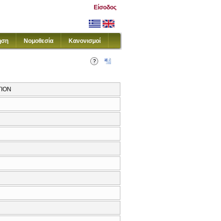
Είσοδος
ηση
Νομοθεσία
Κανονισμοί
TION