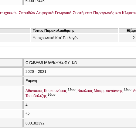
600017445
τυχιακών Σπουδών Αειφορικά Γεωργικά Συστήματα Παραγωγής και Κλιματι
Τύπος Παρακολούθησης
Εξάμ
Υποχρεωτικό Κατ' Επιλογήν
2
ΦΥΣΙΟΛΟΓΙΑ ΘΡΕΨΗΣ ΦΥΤΩΝ
2020 – 2021
Εαρινή
12ωρ
12ωρ
Αθανάσιος Κουκουνάρας
Νικόλαος Μπαρμπαγιάννης
Α
16ωρ
Τσουβαλτζής
4
52
600182392