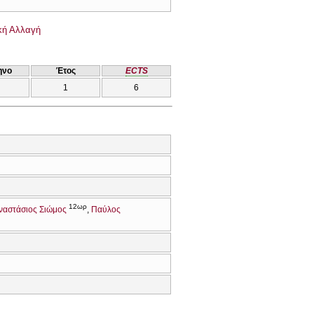
κή Αλλαγή
ηνο
Έτος
ECTS
1
6
12ωρ
ναστάσιος Σιώμος
Παύλος