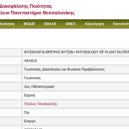
Διασφάλισης Ποιότητας
έλειο Πανεπιστήμιο Θεσσαλονίκης
Ποιότητας
ΜΟΔΙΠ
ΕΘΑΑΕ
ΟΜΕΑ
Αξιολόγηση
Πιστοποί
ΦΥΣΙΟΛΟΓΙΑ ΘΡΕΨΗΣ ΦΥΤΩΝ / PHYSIOLOGY OF PLANT NUTRI
AKA810
Γεωπονίας, Δασολογίας και Φυσικού Περιβάλλοντος
Γεωπονίας
2ος / Μεταπτυχιακό
Εαρινή
Παύλος Τσουβαλτζής
Όχι
Ενεργό