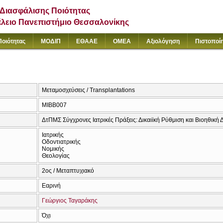
Διασφάλισης Ποιότητας
έλειο Πανεπιστήμιο Θεσσαλονίκης
Ποιότητας
ΜΟΔΙΠ
ΕΘΑΑΕ
ΟΜΕΑ
Αξιολόγηση
Πιστοποί
Μεταμοσχεύσεις / Transplantations
ΜΙΒΒ007
ΔτΠΜΣ Σύγχρονες Ιατρικές Πράξεις: Δικαιϊκή Ρύθμιση και Βιοηθική
Ιατρικής
Οδοντιατρικής
Νομικής
Θεολογίας
2ος / Μεταπτυχιακό
Εαρινή
Γεώργιος Ταγαράκης
Όχι