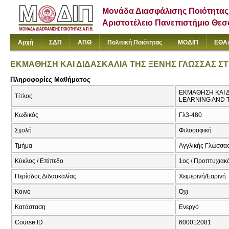
Μονάδα Διασφάλισης Ποιότητας
Αριστοτέλειο Πανεπιστήμιο Θε
Αρχή
ΣΔΠ
ΑΠΘ
Πολιτική Ποιότητας
ΜΟΔΙΠ
ΕΘΑ
ΕΚΜΑΘΗΣΗ ΚΑΙ ΔΙΔΑΣΚΑΛΙΑ ΤΗΣ ΞΕΝΗΣ ΓΛΩΣΣΑΣ ΣΤ
Πληροφορίες Μαθήματος
ΕΚΜΑΘΗΣΗ ΚΑΙ Δ
Τίτλος
LEARNING AND 
Κωδικός
Γλ3-480
Σχολή
Φιλοσοφική
Τμήμα
Αγγλικής Γλώσσας
Κύκλος / Επίπεδο
1ος / Προπτυχιακ
Περίοδος Διδασκαλίας
Χειμερινή/Εαρινή
Κοινό
Όχι
Κατάσταση
Ενεργό
Course ID
600012081