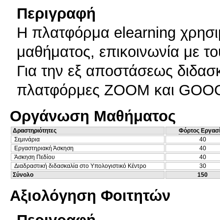
Περιγραφή
Η πλατφόρμα elearning χρησιμ
μαθήματος, επικοινωνία με το
Για την εξ αποστάσεως διδασκ
πλατφόρμες ΖΟΟΜ και GOO
Οργάνωση Μαθήματος
Δραστηριότητες
Φόρτος Εργασ
Σεμινάρια
40
Εργαστηριακή Άσκηση
40
Άσκηση Πεδίου
40
Διαδραστική διδασκαλία στο Υπολογιστικό Κέντρο
30
Σύνολο
150
Αξιολόγηση Φοιτητών
Περιγραφή