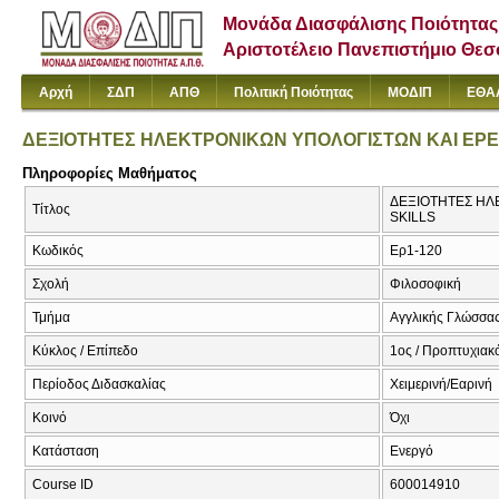
Μονάδα Διασφάλισης Ποιότητας
Αριστοτέλειο Πανεπιστήμιο Θε
Αρχή
ΣΔΠ
ΑΠΘ
Πολιτική Ποιότητας
ΜΟΔΙΠ
ΕΘΑ
ΔΕΞΙΟΤΗΤΕΣ ΗΛΕΚΤΡΟΝΙΚΩΝ ΥΠΟΛΟΓΙΣΤΩΝ ΚΑΙ ΕΡ
Πληροφορίες Μαθήματος
ΔΕΞΙΟΤΗΤΕΣ ΗΛ
Τίτλος
SKILLS
Κωδικός
Ερ1-120
Σχολή
Φιλοσοφική
Τμήμα
Αγγλικής Γλώσσας
Κύκλος / Επίπεδο
1ος / Προπτυχιακ
Περίοδος Διδασκαλίας
Χειμερινή/Εαρινή
Κοινό
Όχι
Κατάσταση
Ενεργό
Course ID
600014910