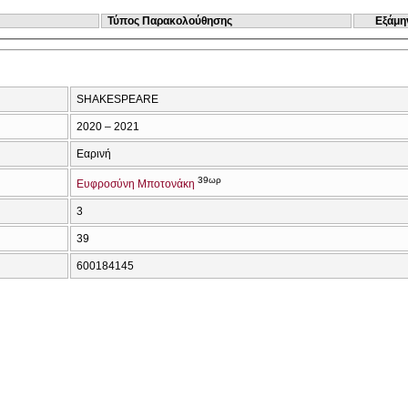
Τύπος Παρακολούθησης
Εξάμη
SHAKESPEARE
2020 – 2021
Εαρινή
39ωρ
Ευφροσύνη Μποτονάκη
3
39
600184145