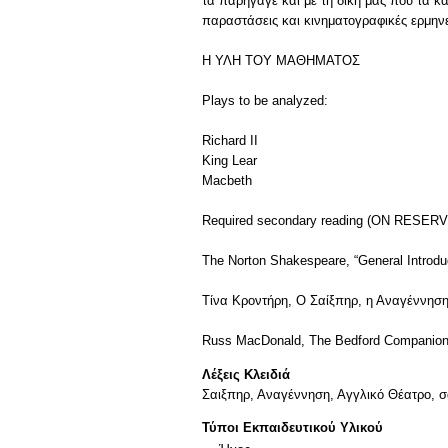
τα παρήγαγε και με τη δική μας που τα κ
παραστάσεις και κινηματογραφικές ερμηνε
Η ΥΛΗ ΤΟΥ ΜΑΘΗΜΑΤΟΣ
Plays to be analyzed:
Richard II
King Lear
Macbeth
Required secondary reading (ON RESER
The Norton Shakespeare, “General Introduc
Τίνα Κροντήρη, Ο Σαίξπηρ, η Αναγέννηση κ
Russ MacDonald, The Bedford Companion t
Λέξεις Κλειδιά
Σαιξπηρ, Αναγέννηση, Αγγλικό Θέατρο, σ
Τύποι Εκπαιδευτικού Υλικού