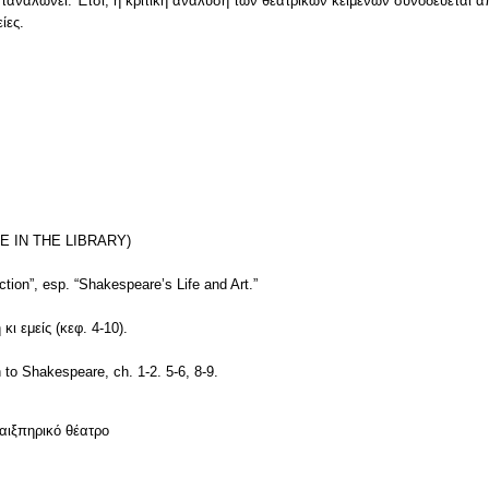
αταναλώνει. Έτσι, η κριτική ανάλυση των θεατρικών κειμένων συνοδεύεται α
ίες.
VE IN THE LIBRARY)
tion”, esp. “Shakespeare’s Life and Art.”
ι εμείς (κεφ. 4-10).
o Shakespeare, ch. 1-2. 5-6, 8-9.
αιξπηρικό θέατρο