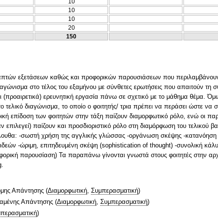
10
10
10
20
150
γραπτών εξετάσεων καθώς και προφορικών παρουσιάσεων που περιλαμβάνου
αγώνισμα στο τέλος του εξαμήνου με σύνθετες ερωτήσεις που απαιτούν τη συ
ει (προαιρετικά) ερευνητική εργασία πάνω σε σχετικό με το μάθημα θέμα. Ό
ο τελικό διαγώνισμα, το οποίο ο φοιτητής/ τρια πρέπει να περάσει ώστε να 
ρική επίδοση των φοιτητών στην τάξη παίζουν διαμορφωτικό ρόλο, ενώ οι παρ
αν επιλεγεί) παίζουν και προσδιοριστικό ρόλο στη διαμόρφωση του τελικού β
ουθα: -σωστή χρήση της αγγλικής γλώσσας -οργάνωση σκέψης -κατανόηση τω
δεών -ώριμη, επιτηδευμένη σκέψη (sophistication of thought) -συνολική κάλ
προφορική παρουσίαση) Τα παραπάνω γίνονται γνωστά στους φοιτητές στην αρ
g.
ομης Απάντησης
(
Διαμορφωτική
,
Συμπερασματική
)
ταμένης Απάντησης
(
Διαμορφωτική
,
Συμπερασματική
)
περασματική
)