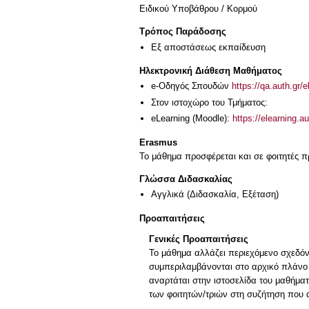
Ειδικού Υποβάθρου / Κορμού
Τρόπος Παράδοσης
Eξ απoστάσεως εκπαίδευση
Ηλεκτρονική Διάθεση Μαθήματος
e-Οδηγός Σπουδών
https://qa.auth.gr/
Στον ιστοχώρο του Τμήματος:
eLearning (Moodle):
https://elearning.
Erasmus
Το μάθημα προσφέρεται και σε φοιτητές
Γλώσσα Διδασκαλίας
Αγγλικά
(Διδασκαλία, Εξέταση)
Προαπαιτήσεις
Γενικές Προαπαιτήσεις
Το μάθημα αλλάζει περιεχόμενο σχεδόν
συμπεριλαμβάνονται στο αρχικό πλάνο τ
αναρτάται στην ιστοσελίδα του μαθήματ
των φοιτητών/τριών στη συζήτηση που 