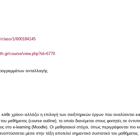
el/class/1/600184145
auth.gr/course/view.php?id=6770
 προγραμμάτων ανταλλαγής.
 κάθε χρόνο--αλλάζει η επιλογή των σαιξπηρικών έργων που αναλύονται κα
ου μαθήματος (course outline), το οποίο διανέμεται στους φοιτητές σε έντυ
ος στο e-learning (Moodle). Οι μαθησιακοί στόχοι, όπως περιγράφονται πιο κ
αναπτύσσεται μέσα στην τάξη αποτελεί σημαντικό συστατικό του μαθήματος.