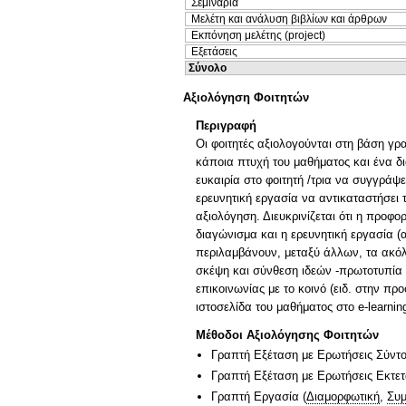
Σεμινάρια
Μελέτη και ανάλυση βιβλίων και άρθρων
Εκπόνηση μελέτης (project)
Εξετάσεις
Σύνολο
Αξιολόγηση Φοιτητών
Περιγραφή
Οι φοιτητές αξιολογούνται στη βάση 
κάποια πτυχή του μαθήματος και ένα δι
ευκαιρία στο φοιτητή /τρια να συγγράψ
ερευνητική εργασία να αντικαταστήσει τ
αξιολόγηση. Διευκρινίζεται ότι η προφο
διαγώνισμα και η ερευνητική εργασία (
περιλαμβάνουν, μεταξύ άλλων, τα ακόλ
σκέψη και σύνθεση ιδεών -πρωτοτυπία ι
επικοινωνίας με το κοινό (ειδ. στην 
ιστοσελίδα του μαθήματος στο e-learnin
Μέθοδοι Αξιολόγησης Φοιτητών
Γραπτή Εξέταση με Ερωτήσεις Σύντ
Γραπτή Εξέταση με Ερωτήσεις Εκτε
Γραπτή Εργασία
(
Διαμορφωτική
,
Συμ