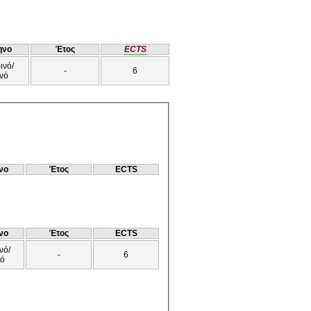
ηνο
Έτος
ECTS
ινό/
-
6
νό
νο
Έτος
ECTS
νο
Έτος
ECTS
νό/
-
6
νό