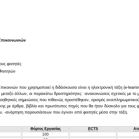
Επικοινωνιών
ους φοιτητές
Φοιτητών
κοινιών που χρησιμοποιεί η διδάσκουσα είναι η ηλεκτρονική τάξη (e-learni
, μεταξύ άλλων, οι παρακάτω δραστηριότητες: -ανακοινώσεις σχετικές με το 
βοηθητικές σημειώσεις που πιθανώς προστέθηκαν, ορισμός αναπληρωματικού
ήκης με άρθρα, βιβλία και πρωτότυπες πηγές που θα ήταν δύσκολο για τους 
ου. -ανάρτηση παρουσιάσεων που έγιναν από φοιτητές μέσα στην τάξη.
Φόρτος Εργασίας
ECTS
Ατ
100