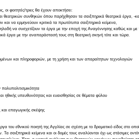
, οι φοιτητές/τριες θα έχουν αποκτήσει:
αι θεατρικών συνθηκών όπου παρήχθησαν τα σαιξπηρικά θεατρικά έργα, -κ
ύν και να ερμηνεύουν κριτικά τα πρωτότυπα σαιξπηρικά κείμενα,
δηλαδή να συσχετίζουν τα έργα με την εποχή της Αναγέννησης καθώς και με 
ρικά έργα με την αναπαράστασή τους στη θεατρική σκηνή τότε και τώρα.
μένων και πληροφοριών, με τη χρήση και των απαραίτητων τεχνολογιών
ν πολυπολιτισμικότητα
και ηθικής υπευθυνότητας και ευαισθησίας σε θέματα φύλου
ς και επαγωγικής σκέψης
ργα του εθνικού ποιητή της Αγγλίας σε σχέση με το δραματικό είδος στο οπο
ν. Τα σαιξπηρικά κείμενα και οι δομές τους αναλύονται όχι ως στάσιμες οντ