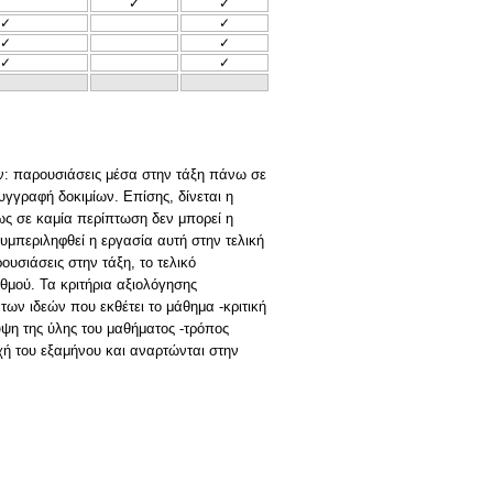
✓
✓
✓
✓
✓
✓
✓
✓
ν: παρουσιάσεις μέσα στην τάξη πάνω σε
γγραφή δοκιμίων. Επίσης, δίνεται η
μως σε καμία περίπτωση δεν μπορεί η
συμπεριληφθεί η εργασία αυτή στην τελική
ουσιάσεις στην τάξη, το τελικό
αθμού. Τα κριτήρια αξιολόγησης
ν ιδεών που εκθέτει το μάθημα -κριτική
υψη της ύλης του μαθήματος -τρόπος
χή του εξαμήνου και αναρτώνται στην