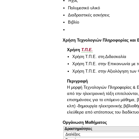
Ήχος
Πολυμεσικό υλικό
Διαδραστικές ασκήσεις
Βιβλίο
Χρήση Τεχνολογιών Πληροφορίας και 
Χρήση
Τ.Π.Ε.
Χρήση Τ.Π.Ε. στη Διδασκαλία
Χρήση Τ.Π.Ε. στην Επικοινωνία με τ
Χρήση Τ.Π.Ε. στην Αξιολόγηση των 
Περιγραφή
Η μορφή Τεχνολογιών Πληροφορίας & Επι
από την ηλεκτρονική τάξη επιτελούνται
επισημάνσεις για το επόμενο μάθημα, 
κλπ) -δημιουργία ηλεκτρονικής βιβλιοθ
ελεύθερα από ιστότοπους του διαδίκτυ
Οργάνωση Μαθήματος
Δραστηριότητες
Διαλέξεις