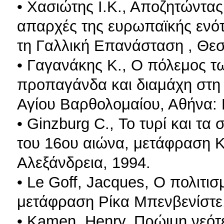
• Χασιώτης Ι.Κ., Αποζητώντας
απαρχές της ευρωπαϊκής ενότ
τη Γαλλική Επανάσταση , Θεσ
• Γαγανάκης Κ., Ο πόλεμος τ
προπαγάνδα και διαμάχη στη 
Αγίου Βαρθολομαίου, Αθήνα: 
• Ginzburg C., Το τυρί και τ
του 16ου αιώνα, μετάφραση 
Αλεξάνδρεια, 1994.
• Le Goff, Jacques, Ο πολιτι
μετάφραση Ρίκα Μπενβενίστε,
• Kamen, Henry, Πρώιμη νεότ