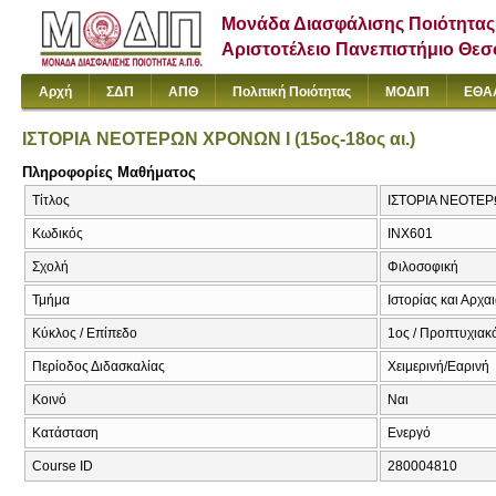
Μονάδα Διασφάλισης Ποιότητας
Αριστοτέλειο Πανεπιστήμιο Θε
Αρχή
ΣΔΠ
ΑΠΘ
Πολιτική Ποιότητας
ΜΟΔΙΠ
ΕΘΑ
ΙΣΤΟΡΙΑ ΝΕΟΤΕΡΩΝ ΧΡΟΝΩΝ Ι (15ος-18ος αι.)
Πληροφορίες Μαθήματος
Τίτλος
ΙΣΤΟΡΙΑ ΝΕΟΤΕΡΩ
Κωδικός
ΙΝΧ601
Σχολή
Φιλοσοφική
Τμήμα
Ιστορίας και Αρχα
Κύκλος / Επίπεδο
1ος / Προπτυχιακό
Περίοδος Διδασκαλίας
Χειμερινή/Εαρινή
Κοινό
Ναι
Κατάσταση
Ενεργό
Course ID
280004810