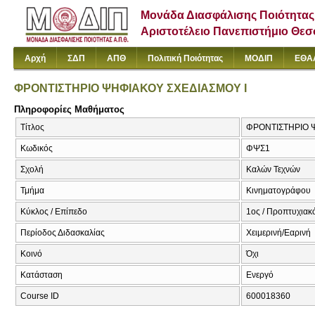
Μονάδα Διασφάλισης Ποιότητας
Αριστοτέλειο Πανεπιστήμιο Θε
Αρχή
ΣΔΠ
ΑΠΘ
Πολιτική Ποιότητας
ΜΟΔΙΠ
ΕΘΑ
ΦΡΟΝΤΙΣΤΗΡΙΟ ΨΗΦΙΑΚΟΥ ΣΧΕΔΙΑΣΜΟΥ Ι
Πληροφορίες Μαθήματος
Τίτλος
ΦΡΟΝΤΙΣΤΗΡΙΟ Ψ
Κωδικός
ΦΨΣ1
Σχολή
Καλών Τεχνών
Τμήμα
Κινηματογράφου
Κύκλος / Επίπεδο
1ος / Προπτυχιακ
Περίοδος Διδασκαλίας
Χειμερινή/Εαρινή
Κοινό
Όχι
Κατάσταση
Ενεργό
Course ID
600018360