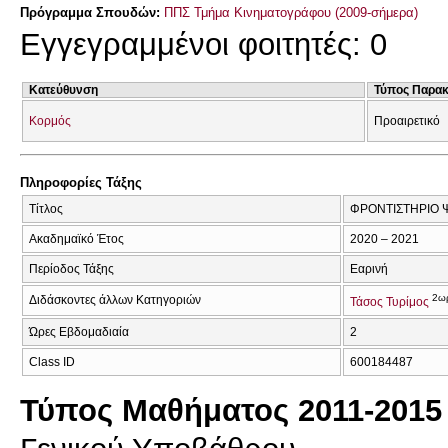
Πρόγραμμα Σπουδών:
ΠΠΣ Τμήμα Κινηματογράφου (2009-σήμερα)
Εγγεγραμμένοι φοιτητές: 0
Κατεύθυνση
Τύπος Παρα
Κορμός
Προαιρετικό
Πληροφορίες Τάξης
Τίτλος
ΦΡΟΝΤΙΣΤΗΡΙΟ 
Ακαδημαϊκό Έτος
2020 – 2021
Περίοδος Τάξης
Εαρινή
2ω
Διδάσκοντες άλλων Κατηγοριών
Τάσος Τυρίμος
Ώρες Εβδομαδιαία
2
Class ID
600184487
Τύπος Μαθήματος 2011-2015