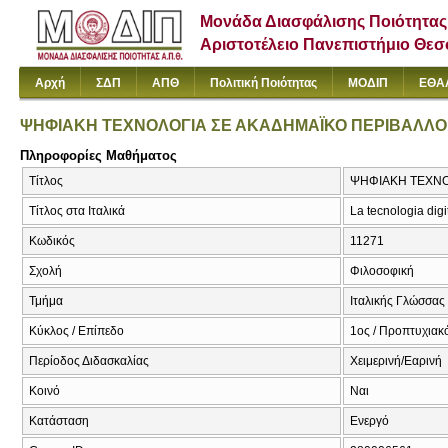
Μονάδα Διασφάλισης Ποιότητας
Αριστοτέλειο Πανεπιστήμιο Θε
Αρχή
ΣΔΠ
ΑΠΘ
Πολιτική Ποιότητας
ΜΟΔΙΠ
ΕΘΑ
ΨΗΦΙΑΚΗ ΤΕΧΝΟΛΟΓΙΑ ΣΕ ΑΚΑΔΗΜΑΪΚΟ ΠΕΡΙΒΑΛΛ
Πληροφορίες Μαθήματος
Τίτλος
ΨΗΦΙΑΚΗ ΤΕΧΝΟΛΟ
Τίτλος στα Ιταλικά
La tecnologia dig
Κωδικός
11271
Σχολή
Φιλοσοφική
Τμήμα
Ιταλικής Γλώσσας 
Κύκλος / Επίπεδο
1ος / Προπτυχιακ
Περίοδος Διδασκαλίας
Χειμερινή/Εαρινή
Κοινό
Ναι
Κατάσταση
Ενεργό