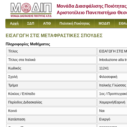
Μονάδα Διασφάλισης Ποιότητας
Αριστοτέλειο Πανεπιστήμιο Θε
Αρχή
ΣΔΠ
ΑΠΘ
Πολιτική Ποιότητας
ΜΟΔΙΠ
ΕΘΑ
ΕΙΣΑΓΩΓΗ ΣΤΙΣ ΜΕΤΑΦΡΑΣΤΙΚΕΣ ΣΠΟΥΔΕΣ
Πληροφορίες Μαθήματος
Τίτλος
ΕΙΣΑΓΩΓΗ ΣΤΙΣ ΜΕ
Τίτλος στα Ιταλικά
Intoduzione alla t
Κωδικός
11241
Σχολή
Φιλοσοφική
Τμήμα
Ιταλικής Γλώσσας 
Κύκλος / Επίπεδο
1ος / Προπτυχιακ
Περίοδος Διδασκαλίας
Χειμερινή/Εαρινή
Κοινό
Ναι
Κατάσταση
Ενεργό