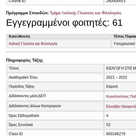
Course ID
280006653
Πρόγραμμα Σπουδών:
Τμήμα Ιταλικής Γλώσσας και Φιλολογίας
Εγγεγραμμένοι φοιτητές: 61
Κατεύθυνση
Τύπος Παρα
Ιταλική Γλώσσα και Φιλολογία
Υποχρεωτικό
Πληροφορίες Τάξης
Τίτλος
ΕΙΣΑΓΩΓΗ ΣΤΙΣ 
Ακαδημαϊκό Έτος
2021 – 2022
Περίοδος Τάξης
Εαρινή
Διδάσκοντες μέλη ΔΕΠ
Κωνσταντίνος Πα
Διδάσκοντες άλλων Κατηγοριών
Ελισάβετ Νεοφυτί
Ώρες Εβδομαδιαία
4
Ώρες Συνολικά
52
Class ID
600186279