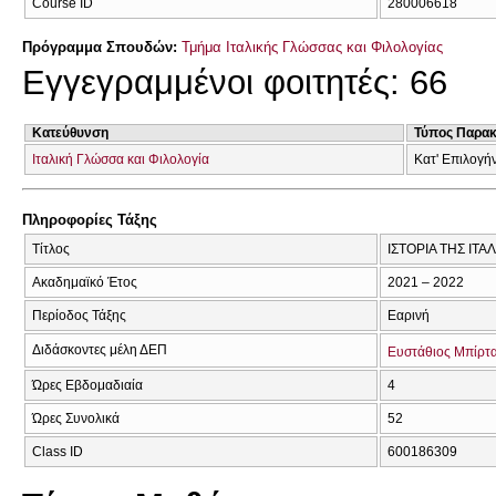
Course ID
280006618
Πρόγραμμα Σπουδών:
Τμήμα Ιταλικής Γλώσσας και Φιλολογίας
Εγγεγραμμένοι φοιτητές: 66
Κατεύθυνση
Τύπος Παρα
Ιταλική Γλώσσα και Φιλολογία
Κατ' Επιλογή
Πληροφορίες Τάξης
Τίτλος
ΙΣΤΟΡΙΑ ΤΗΣ ΙΤΑΛ
Ακαδημαϊκό Έτος
2021 – 2022
Περίοδος Τάξης
Εαρινή
Διδάσκοντες μέλη ΔΕΠ
Ευστάθιος Μπίρτ
Ώρες Εβδομαδιαία
4
Ώρες Συνολικά
52
Class ID
600186309