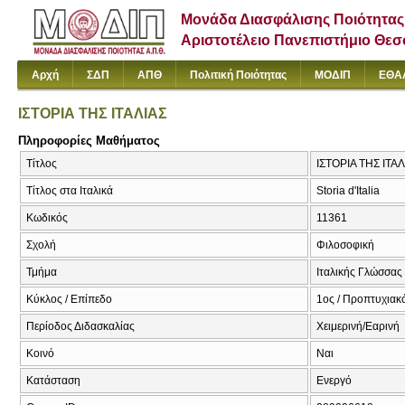
Μονάδα Διασφάλισης Ποιότητας
Αριστοτέλειο Πανεπιστήμιο Θε
Αρχή
ΣΔΠ
ΑΠΘ
Πολιτική Ποιότητας
ΜΟΔΙΠ
ΕΘΑ
ΙΣΤΟΡΙΑ ΤΗΣ ΙΤΑΛΙΑΣ
Πληροφορίες Μαθήματος
Τίτλος
ΙΣΤΟΡΙΑ ΤΗΣ ΙΤΑΛΙΑ
Τίτλος στα Ιταλικά
Storia d'Italia
Κωδικός
11361
Σχολή
Φιλοσοφική
Τμήμα
Ιταλικής Γλώσσας 
Κύκλος / Επίπεδο
1ος / Προπτυχιακ
Περίοδος Διδασκαλίας
Χειμερινή/Εαρινή
Κοινό
Ναι
Κατάσταση
Ενεργό