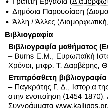
Γραπτή Εργασία
(
Διαμορφωτ
Δημόσια Παρουσίαση
(
Διαμ
Άλλη / Άλλες
(
Διαμορφωτική
Βιβλιογραφία
Βιβλιογραφία μαθήματος (Ε
– Burns E.Μ., Ευρωπαϊκή Ιστο
Χρόνοι, μτφρ. Τ. Δαρβέρης, Θ
Επιπρόσθετη βιβλιογραφία 
– Παγκράτης Γ. Δ., Ιστορία τη
στην ενοποίηση (1454-1870),
Συγγράμματα www.kallipos.gr