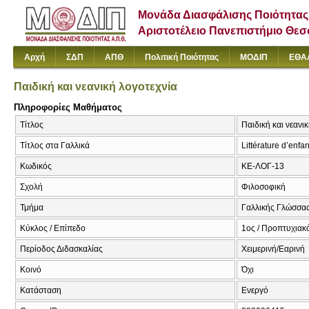
Μονάδα Διασφάλισης Ποιότητας
Αριστοτέλειο Πανεπιστήμιο Θε
Αρχή
ΣΔΠ
ΑΠΘ
Πολιτική Ποιότητας
ΜΟΔΙΠ
ΕΘΑ
Παιδική και νεανική λογοτεχνία
Πληροφορίες Μαθήματος
Τίτλος
Παιδική και νεανι
Τίτλος στα Γαλλικά
Littérature d’enfa
Κωδικός
ΚΕ-ΛΟΓ-13
Σχολή
Φιλοσοφική
Τμήμα
Γαλλικής Γλώσσας
Κύκλος / Επίπεδο
1ος / Προπτυχιακ
Περίοδος Διδασκαλίας
Χειμερινή/Εαρινή
Κοινό
Όχι
Κατάσταση
Ενεργό