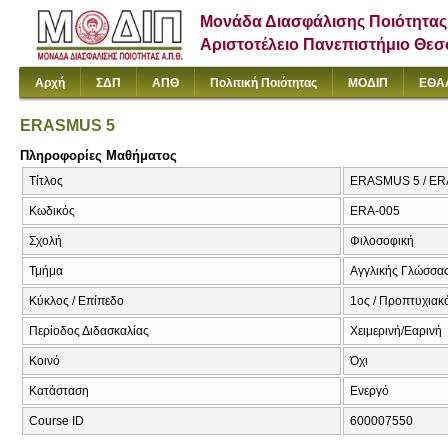
Μονάδα Διασφάλισης Ποιότητας
Αριστοτέλειο Πανεπιστήμιο Θε
Αρχή
ΣΔΠ
ΑΠΘ
Πολιτική Ποιότητας
ΜΟΔΙΠ
ΕΘΑ
ERASMUS 5
Πληροφορίες Μαθήματος
Τίτλος
ERASMUS 5 / E
Κωδικός
ERA-005
Σχολή
Φιλοσοφική
Τμήμα
Αγγλικής Γλώσσας
Κύκλος / Επίπεδο
1ος / Προπτυχιακ
Περίοδος Διδασκαλίας
Χειμερινή/Εαρινή
Κοινό
Όχι
Κατάσταση
Ενεργό
Course ID
600007550