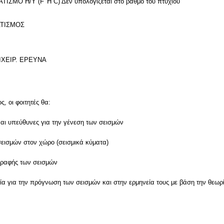
ΜΟ Η/Υ (F 'Η C) Δεν υπολογίζεται στο βαθμό του πτυχίου
ΤΙΣΜΟΣ
ΙΧΕΙΡ. ΕΡΕΥΝΑ
, οι φοιτητές θα:
ίναι υπεύθυνες για την γένεση των σεισμών
σεισμών στον χώρο (σεισμικά κύματα)
γραφής των σεισμών
ασία για την πρόγνωση των σεισμών και στην ερμηνεία τους με βάση την θεω