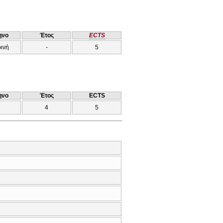
ηνο
Έτος
ECTS
ρινή
-
5
ηνο
Έτος
ECTS
4
5