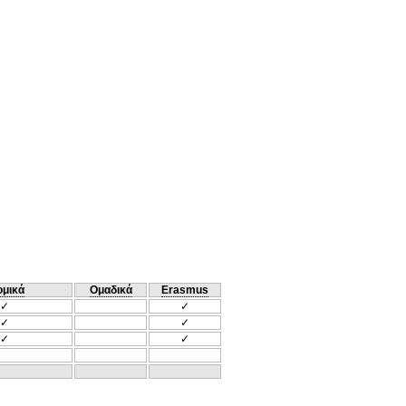
ομικά
Ομαδικά
Erasmus
✓
✓
✓
✓
✓
✓