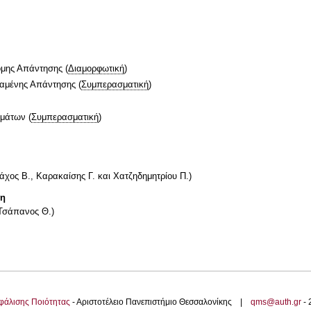
ομης Απάντησης
(
Διαμορφωτική
)
ταμένης Απάντησης
(
Συμπερασματική
)
ημάτων
(
Συμπερασματική
)
ς Β., Καρακαίσης Γ. και Χατζηδημητρίου Π.)
τη
Τσάπανος Θ.)
φάλισης Ποιότητας
- Αριστοτέλειο Πανεπιστήμιο Θεσσαλονίκης |
qms@auth.gr
-