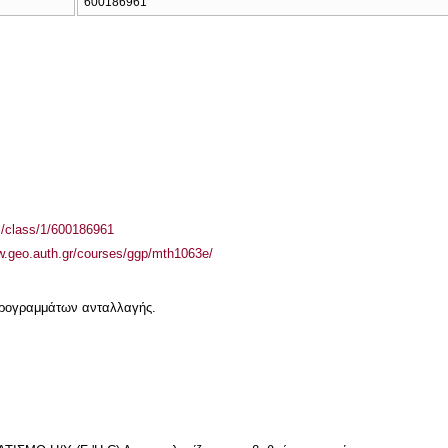
600186961
el/class/1/600186961
w.geo.auth.gr/courses/ggp/mth1063e/
 προγραμμάτων ανταλλαγής.