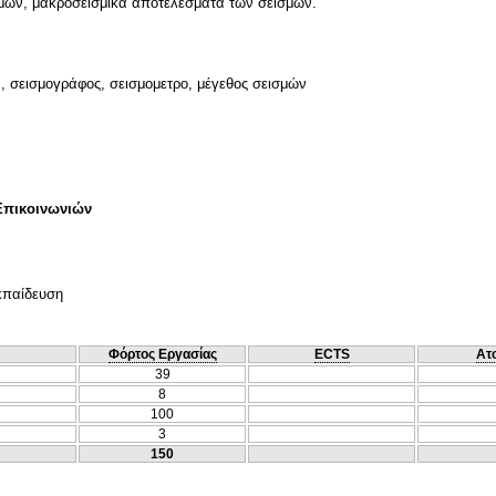
μών, μακροσεισμικά αποτελέσματα των σεισμών.
, σεισμογράφος, σεισμομετρο, μέγεθος σεισμών
Επικοινωνιών
κπαίδευση
Φόρτος Εργασίας
ECTS
Ατ
39
8
100
3
150