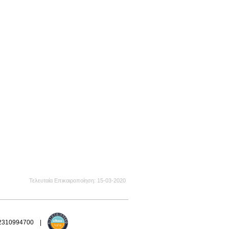
Τελευταία Επικαιροποίηση
15-03-2020
 2310994700 |