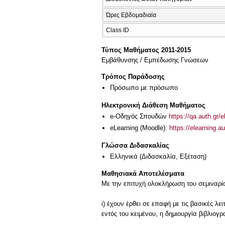
Ώρες Εβδομαδιαία
Class ID
Τύπος Μαθήματος 2011-2015
Εμβάθυνσης / Εμπέδωσης Γνώσεων
Τρόπος Παράδοσης
Πρόσωπο με πρόσωπο
Ηλεκτρονική Διάθεση Μαθήματος
e-Οδηγός Σπουδών
https://qa.auth.gr/
eLearning (Moodle):
https://elearning.
Γλώσσα Διδασκαλίας
Ελληνικά
(Διδασκαλία, Εξέταση)
Μαθησιακά Αποτελέσματα
Με την επιτυχή ολοκλήρωση του σεμιναρίο
i) έχουν έρθει σε επαφή με τις βασικές λ
εντός του κειμένου, η δημιουργία βιβλιογρ