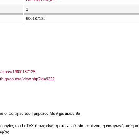
Θεοδώρα Βλάχου
2
600187125
el/class/1/600187125
auth.gr/course/view.php?id=9222
υ οι φοιτητές του Τμήματος Μαθηματικών θα:
ειτουργίες του LaΤeΧ όπως είναι η στοιχειοθεσία κειμένου, η εισαγωγή μαθη
αφίας