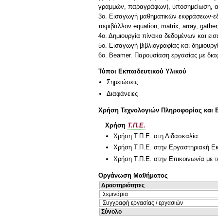
γραμμών, παραγράφων), υποσημείωση, αναφ
3ο. Εισαγωγή μαθηματικών εκφράσεων-εξι
περιβάλλον equation, matrix, array, gather
4ο. Δημιουργία πίνακα δεδομένων και εισ
5o. Εισαγωγή βιβλιογραφίας και δημιουργί
Τύποι Εκπαιδευτικού Υλικού
Σημειώσεις
Διαφάνειες
Χρήση Τεχνολογιών Πληροφορίας και 
Χρήση
Τ.Π.Ε.
Χρήση Τ.Π.Ε. στη Διδασκαλία
Χρήση Τ.Π.Ε. στην Εργαστηριακή Ε
Χρήση Τ.Π.Ε. στην Επικοινωνία με τ
Οργάνωση Μαθήματος
Δραστηριότητες
Σεμινάρια
Συγγραφή εργασίας / εργασιών
Σύνολο