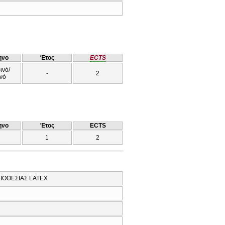
ηνο
Έτος
ECTS
ινό/
-
2
νό
ηνο
Έτος
ECTS
1
2
ΙΟΘΕΣΙΑΣ LATEX