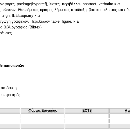
ορές, package{hyperref}, λίστες, περιβάλλον abstract, verbatim κ.α
σώσεων. Θεωρήματα, ορισμοί, λήμματα, απόδειξη, βασικοί τελεστές και σ
, align, IEEEeqnarry κ.α
αγωγή γραφικών. Περιβάλλον table, figure, k.a
α βιβλιογραφίας (Bibtex)
Επικοινωνιών
κπαίδευση
ους φοιτητές
Φόρτος Εργασίας
ECTS
Ατ