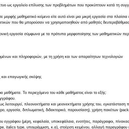
ίκτυο ως εργαλείο επίλυσης των προβλημάτων που προκύπτουν κατά τη συγγ
μορφής μαθηματικό κείμενο είτε αυτό είναι μια μικρή εργασία στα πλαίσια 
ηματικών που θα μπορούσαν να χρησιμοποιηθούν από μαθητές δευτεροβάθμια
ημονική εργασία σύμφωνα με τα πρότυπα μορφοποίησης των μαθηματικών περ
μένων και πληροφοριών, με τη χρήση και των απαραίτητων τεχνολογιών
ς και επαγωγικής σκέψης
ρα μαθήματα. Το περιεχόμενο του κάθε μαθήματος είναι το εξής:
εγγράφου.
, πως λειτουργεί, πλεονεκτήματα και μειονεκτήματα χρήσης του, εγκατάσταση
ρο, εργασία, διπλωματική, διδακτορικό, παρουσίαση), χρήση πακέτων (pack
ου εγγράφου (μέρη, κεφαλαία, υποκεφάλαια, ενοτήτες, παράγραφοι, πίνακας
pe, italics type, υπογράμμιση, κ.α), στοίχιση κειμένου, αλλαγή παραγράφου 