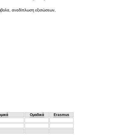
ύμβολα, αναδίπλωση εξισώσεων,
ομικά
Ομαδικά
Erasmus