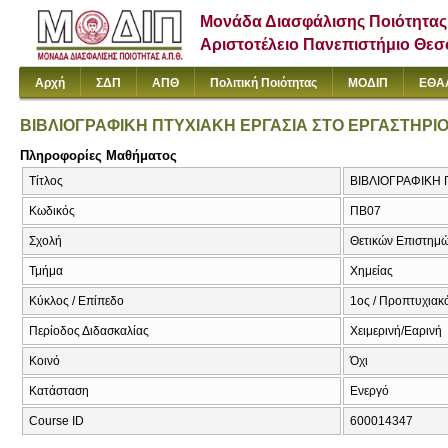
Μονάδα Διασφάλισης Ποιότητας
Αριστοτέλειο Πανεπιστήμιο Θε
Αρχή
ΣΔΠ
ΑΠΘ
Πολιτική Ποιότητας
ΜΟΔΙΠ
ΕΘΑ
ΒΙΒΛΙΟΓΡΑΦΙΚΗ ΠΤΥΧΙΑΚΗ ΕΡΓΑΣΙΑ ΣΤΟ ΕΡΓΑΣΤΗΡΙ
Πληροφορίες Μαθήματος
Τίτλος
ΒΙΒΛΙΟΓΡΑΦΙΚΗ Π
Κωδικός
ΠΒ07
Σχολή
Θετικών Επιστημ
Τμήμα
Χημείας
Κύκλος / Επίπεδο
1ος / Προπτυχιακ
Περίοδος Διδασκαλίας
Χειμερινή/Εαρινή
Κοινό
Όχι
Κατάσταση
Ενεργό
Course ID
600014347