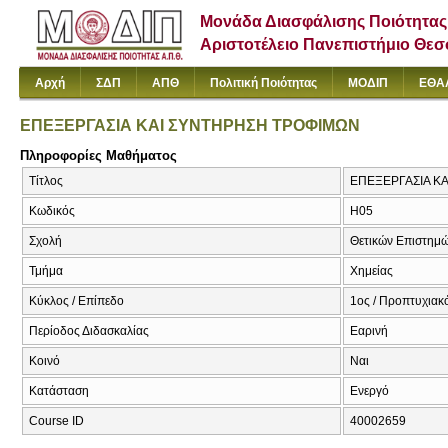
Μονάδα Διασφάλισης Ποιότητας
Αριστοτέλειο Πανεπιστήμιο Θε
Αρχή
ΣΔΠ
ΑΠΘ
Πολιτική Ποιότητας
ΜΟΔΙΠ
ΕΘΑ
ΕΠΕΞΕΡΓΑΣΙΑ ΚΑΙ ΣΥΝΤΗΡΗΣΗ ΤΡΟΦΙΜΩΝ
Πληροφορίες Μαθήματος
Τίτλος
ΕΠΕΞΕΡΓΑΣΙΑ ΚΑΙ
Κωδικός
Η05
Σχολή
Θετικών Επιστημ
Τμήμα
Χημείας
Κύκλος / Επίπεδο
1ος / Προπτυχιακ
Περίοδος Διδασκαλίας
Εαρινή
Κοινό
Ναι
Κατάσταση
Ενεργό
Course ID
40002659