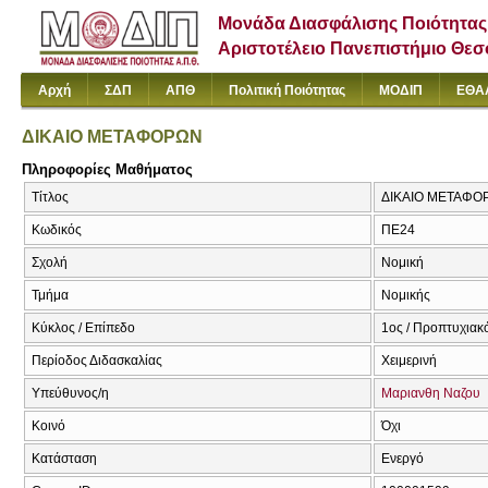
Μονάδα Διασφάλισης Ποιότητας
Αριστοτέλειο Πανεπιστήμιο Θε
Αρχή
ΣΔΠ
ΑΠΘ
Πολιτική Ποιότητας
ΜΟΔΙΠ
ΕΘΑ
ΔΙΚΑΙΟ ΜΕΤΑΦΟΡΩΝ
Πληροφορίες Μαθήματος
Τίτλος
ΔΙΚΑΙΟ ΜΕΤΑΦΟ
Κωδικός
ΠΕ24
Σχολή
Νομική
Τμήμα
Νομικής
Κύκλος / Επίπεδο
1ος / Προπτυχιακ
Περίοδος Διδασκαλίας
Χειμερινή
Υπεύθυνος/η
Μαριανθη Ναζου
Κοινό
Όχι
Κατάσταση
Ενεργό