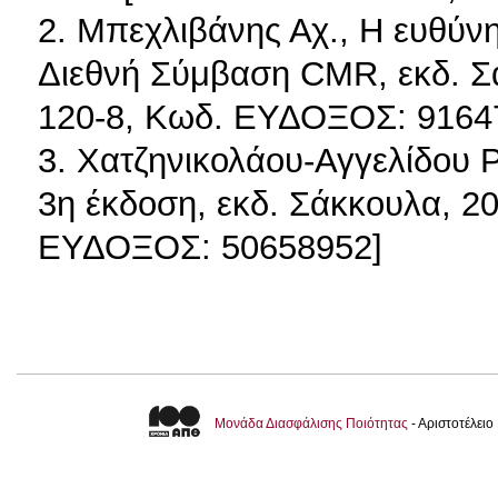
2. Μπεχλιβάνης Αχ., Η ευθύν
Διεθνή Σύμβαση CMR, εκδ. Σ
120-8, Κωδ. ΕΥΔΟΞΟΣ: 9164
3. Χατζηνικολάου-Αγγελίδου 
3η έκδοση, εκδ. Σάκκουλα, 2
ΕΥΔΟΞΟΣ: 50658952]
Μονάδα Διασφάλισης Ποιότητας
- Αριστοτέλει