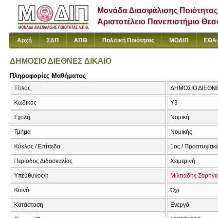
Μονάδα Διασφάλισης Ποιότητας
Αριστοτέλειο Πανεπιστήμιο Θε
Αρχή
ΣΔΠ
ΑΠΘ
Πολιτική Ποιότητας
ΜΟΔΙΠ
ΕΘΑ
ΔΗΜΟΣΙΟ ΔΙΕΘΝΕΣ ΔΙΚΑΙΟ
Πληροφορίες Μαθήματος
Τίτλος
ΔΗΜΟΣΙΟ ΔΙΕΘΝΕ
Κωδικός
Υ3
Σχολή
Νομική
Τμήμα
Νομικής
Κύκλος / Επίπεδο
1ος / Προπτυχιακ
Περίοδος Διδασκαλίας
Χειμερινή
Υπεύθυνος/η
Μιλτιάδης Σαρηγι
Κοινό
Όχι
Κατάσταση
Ενεργό