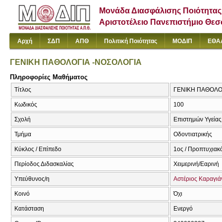
Μονάδα Διασφάλισης Ποιότητας
Αριστοτέλειο Πανεπιστήμιο Θε
Αρχή
ΣΔΠ
ΑΠΘ
Πολιτική Ποιότητας
ΜΟΔΙΠ
ΕΘΑ
ΓΕΝΙΚΗ ΠΑΘΟΛΟΓΙΑ -ΝΟΣΟΛΟΓΙΑ
Πληροφορίες Μαθήματος
Τίτλος
ΓΕΝΙΚΗ ΠΑΘΟΛΟΓΙ
Κωδικός
100
Σχολή
Επιστημών Υγείας
Τμήμα
Οδοντιατρικής
Κύκλος / Επίπεδο
1ος / Προπτυχιακ
Περίοδος Διδασκαλίας
Χειμερινή/Εαρινή
Υπεύθυνος/η
Αστέριος Καραγιά
Κοινό
Όχι
Κατάσταση
Ενεργό