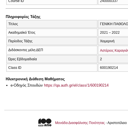
Course ID
240000337
Πληροφορίες Τάξης
Τίτλος
ΓΕΝΙΚΗ ΠΑΘΟΛΟ
Ακαδημαϊκό Έτος
2021 – 2022
Περίοδος Τάξης
Χειμερινή
Διδάσκοντες μέλη ΔΕΠ
Αστέριος Καραγιά
Ώρες Εβδομαδιαία
2
Class ID
600190214
Ηλεκτρονική Διάθεση Μαθήματος
e-Οδηγός Σπουδών
https://qa.auth.gr/el/class/1/600190214
Μονάδα Διασφάλισης Ποιότητας
- Αριστοτέλει