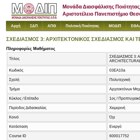
Μονάδα Διασφάλισης Ποιότητας
Αριστοτέλειο Πανεπιστήμιο Θε
Αρχή
ΣΔΠ
ΑΠΘ
Πολιτική Ποιότητας
ΜΟΔΙΠ
ΕΘΑ
ΣΧΕΔΙΑΣΜΟΣ 3: ΑΡΧΙΤΕΚΤΟΝΙΚΟΣ ΣΧΕΔΙΑΣΜΟΣ ΚΑΙ 
Πληροφορίες Μαθήματος
ΣΧΕΔΙΑΣΜΟΣ 3: 
Τίτλος
ARCHITECTURAL
Κωδικός
03EA10a
Σχολή
Πολυτεχνική
Τμήμα
Αρχιτεκτόνων Μη
Κύκλος / Επίπεδο
1ος / Προπτυχιακ
Περίοδος Διδασκαλίας
Χειμερινή
Κοινό
Όχι
Κατάσταση
Ενεργό
Course ID
600017752